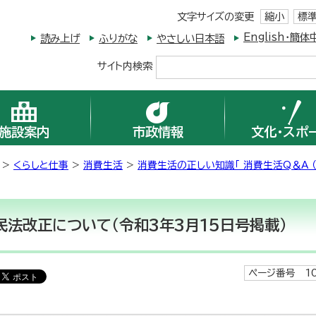
文字サイズの変更
縮小
標
English・
読み上げ
ふりがな
やさしい日本語
サイト内検索
施設案内
市政情報
文化・スポ
>
くらしと仕事
>
消費生活
>
消費生活の正しい知識「 消費生活Q＆A 
民法改正について（令和3年3月15日号掲載）
ページ番号 10