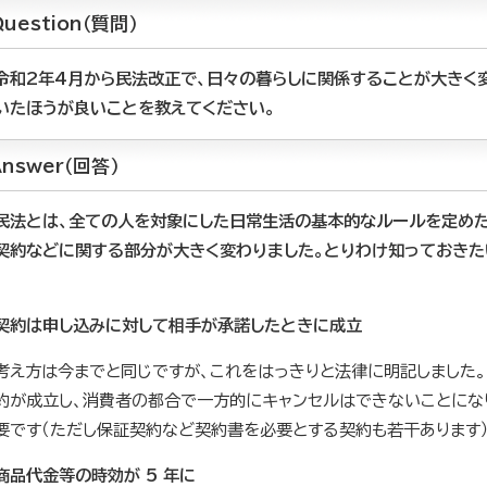
Question（質問）
令和2年4月から民法改正で、日々の暮らしに関係することが大きく
いたほうが良いことを教えてください。
Answer（回答）
民法とは、全ての人を対象にした日常生活の基本的なルールを定めた
契約などに関する部分が大きく変わりました。とりわけ知っておきた
契約は申し込みに対して相手が承諾したときに成立
考え方は今までと同じですが、これをはっきりと法律に明記しました
約が成立し、消費者の都合で一方的にキャンセルはできないことにな
要です（ただし保証契約など契約書を必要とする契約も若干あります）
商品代金等の時効が 5 年に