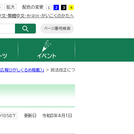
準
拡大
配色の変更
簡体中文・繁體中文・한국어・がいこくのかたへ
ページ番号検索
ーツ
イベント
（広報ひがしくるめ掲載）」
> 民法改正につ
更新日 令和8年4月1日
18587