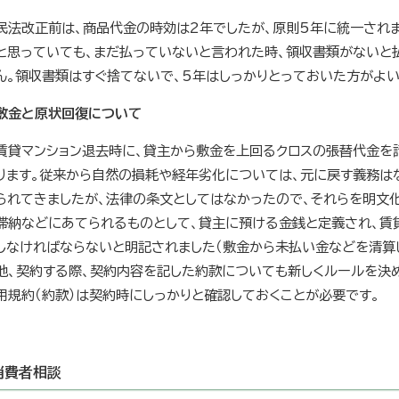
民法改正前は、商品代金の時効は2年でしたが、原則5年に統一されま
と思っていても、まだ払っていないと言われた時、領収書類がないと
ん。領収書類はすぐ捨てないで、5年はしっかりとっておいた方がよい
敷金と原状回復について
賃貸マンション退去時に、貸主から敷金を上回るクロスの張替代金を
ります。従来から自然の損耗や経年劣化については、元に戻す義務は
られてきましたが、法律の条文としてはなかったので、それらを明文化
滞納などにあてられるものとして、貸主に預ける金銭と定義され、賃
しなければならないと明記されました（敷金から未払い金などを清算
他、契約する際、契約内容を記した約款についても新しくルールを決め
用規約（約款）は契約時にしっかりと確認しておくことが必要です。
消費者相談