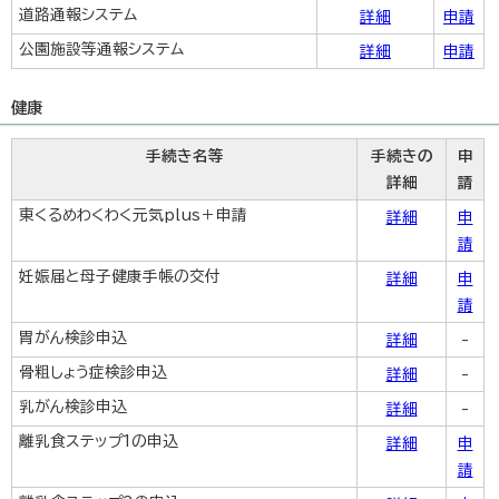
道路通報システム
詳細
申請
公園施設等通報システム
詳細
申請
健康
手続き名等
手続きの
申
詳細
請
東くるめわくわく元気plus＋申請
詳細
申
請
妊娠届と母子健康手帳の交付
詳細
申
請
胃がん検診申込
詳細
-
骨粗しょう症検診申込
詳細
-
乳がん検診申込
詳細
-
離乳食ステップ1の申込
詳細
申
請