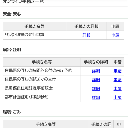
オンライン手続き一覧
安全・安心
手続き名等
手続きの詳細
申請
り災証明書の発行申請
詳細
申請
届出・証明
手続き名等
手続きの詳細
申請
住民票の写しの時間外交付の来庁予約
詳細
申請
住民票の写しの郵送での交付
詳細
申請
長期優良住宅認定事前照会
詳細
申請
都市計画証明（用途地域）
詳細
申請
環境・ごみ
手続き名等
手続きの詳
申