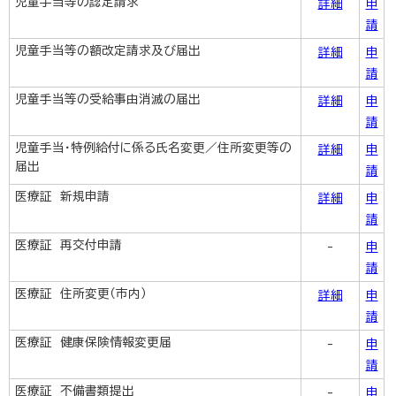
児童手当等の認定請求
詳細
申
請
児童手当等の額改定請求及び届出
詳細
申
請
児童手当等の受給事由消滅の届出
詳細
申
請
児童手当・特例給付に係る氏名変更／住所変更等の
詳細
申
届出
請
医療証 新規申請
詳細
申
請
医療証 再交付申請
-
申
請
医療証 住所変更（市内）
詳細
申
請
医療証 健康保険情報変更届
-
申
請
医療証 不備書類提出
-
申