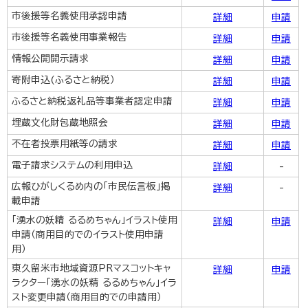
市後援等名義使用承認申請
詳細
申請
市後援等名義使用事業報告
詳細
申請
情報公開開示請求
詳細
申請
寄附申込(ふるさと納税）
詳細
申請
ふるさと納税返礼品等事業者認定申請
詳細
申請
埋蔵文化財包蔵地照会
詳細
申請
不在者投票用紙等の請求
詳細
申請
電子請求システムの利用申込
詳細
-
広報ひがしくるめ内の「市民伝言板」掲
詳細
-
載申請
「湧水の妖精 るるめちゃん」イラスト使用
詳細
申請
申請（商用目的でのイラスト使用申請
用）
東久留米市地域資源PRマスコットキャ
詳細
申請
ラクター「湧水の妖精 るるめちゃん」イラ
スト変更申請（商用目的での申請用）