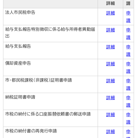
詳細
請
法人市民税申告
詳細
申
請
給与支払報告特別徴収に係る給与所得者異動届
詳細
申
出
請
給与支払報告
詳細
申
請
償却資産申告
詳細
申
請
市・都民税課税（非課税）証明書申請
詳細
申
請
納税証明書申請
詳細
申
請
市税の納付に係る口座振替依頼書の郵送申請
詳細
申
請
市税の納付書の再発行申請
詳細
申