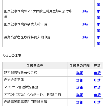
請
国民健康保険のマイナ保険証利用登録の解除申
詳細
申
請
請
国民健康保険葬祭費支給申請
詳細
申
請
後期高齢者医療葬祭費支給申請
詳細
申
請
くらしと仕事
手続き名等
手続きの詳細
申請
無料耐震相談会の予約
詳細
申請
自治会変更届
詳細
申請
マンション管理状況届出
詳細
申請
デマンド型交通「くるぶー」利用登録申請
詳細
申請
自転車等駐車場利用登録申請
詳細
申請