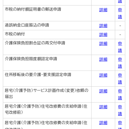
請
市税の納付額証明書の郵送申請
詳細
申
請
過誤納金口座振込の申請
詳細
-
市税の納付
詳細
-
介護保険負担割合証の再交付申請
詳細
申
請
介護保険負担限度額認定申請
詳細
申
請
住所移転後の要介護・要支援認定申請
詳細
申
請
居宅（介護予防）サービス計画作成（変更）依頼の
詳細
申
届出
請
居宅介護（介護予防）住宅改修費の支給申請（住
詳細
申
宅改修前）
請
居宅介護（介護予防）住宅改修費の支給申請（住
詳細
申