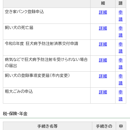
細
請
空き家バンク登録申込
詳細
申
請
飼い犬の死亡届
詳細
申
請
令和8年度 狂犬病予防注射済票交付申請
詳細
申
請
病気などで狂犬病予防注射を受けられない場合
詳細
申
の届出
請
飼い犬の登録事項変更届（市内変更）
詳細
申
請
粗大ごみの申込
詳細
申
請
税・保険・年金
手続き名等
手続きの
申