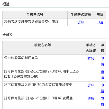
福祉
手続き名等
手続きの詳細
申請
高齢者訪問理美容助成事業交付申請
詳細
申請
子育て
手続き名等
手続き
申
の詳細
請
保育施設等の利用申込
詳細
申
請
認可保育施設・認定こども園（2・3号）利用申し込み
-
申
における追加書類の提出
請
認可保育施設入所（転所）の希望保育施設変更
詳細
申
請
認可保育施設・認定こども園（2・3号）の変動届
詳細
申
請