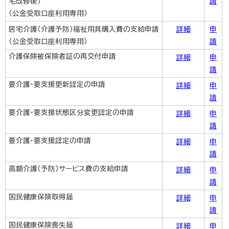
宅改修後）
請
（公金受取口座利用専用）
居宅介護（介護予防）福祉用具購入費の支給申請
詳細
申
（公金受取口座利用専用）
請
介護保険被保険者証の再交付申請
詳細
申
請
要介護・要支援更新認定の申請
詳細
申
請
要介護・要支援状態区分変更認定の申請
詳細
申
請
要介護・要支援認定の申請
詳細
申
請
高額介護（予防）サービス費の支給申請
詳細
申
請
国民健康保険取得届
詳細
申
請
国民健康保険喪失届
詳細
申