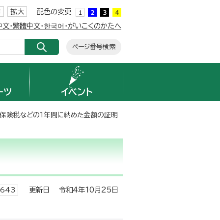
準
拡大
配色の変更
簡体中文・繁體中文・한국어・がいこくのかたへ
ページ番号検索
ーツ
イベント
康保険税などの1年間に納めた金額の証明
更新日 令和4年10月25日
643