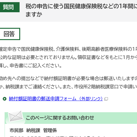
税の申告に使う国民健康保険税などの1年間
質問
ますか
回答
確定申告で国民健康保険税、介護保険料、後期高齢者医療保険料の1
公的な証明は必要とされておりません。領収証書などをもとに1月か
算し、申告書にご記入ください。
勤め先への提出などで納付額証明書が必要な場合は郵送いたしますの
か、納税課までご連絡ください。また、市役所2階納税課窓口で申請い
納付額証明書の郵送申請フォーム
（外部リンク）
このページに関する
お問い合わせ
市民部 納税課 管理係