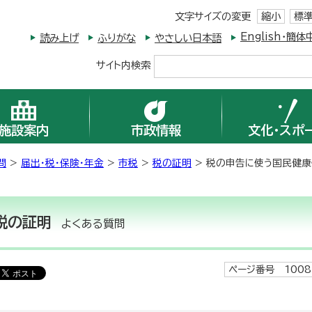
文字サイズの変更
縮小
標
English・
読み上げ
ふりがな
やさしい日本語
サイト内検索
施設案内
市政情報
文化・スポ
問
>
届出・税・保険・年金
>
市税
>
税の証明
> 税の申告に使う国民健
税の証明
よくある質問
ページ番号 1008