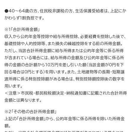
●40～64歳の方、住民税非課税の方、生活保護受給者は、上記にか
かわらず1割負担です。
※1「合計所得金額」
収入から公的年金等控除や給与所得控除、必要経費を控除した後で、
基礎控除や人的控除等、また損失の繰越控除をする前の所得金額。
ただし、当該合計所得金額に給与所得または公的年金等に係る所得
が含まれている場合には、給与所得の金額及び公的年金等に係る所
得の金額の合計額から10万円を差し引いた額（当該金額が0円を下
回る場合は0円とする）を用います。また、土地建物等の長期・短期譲
渡所得に係る特別控除額がある場合は、特別控除額控除後の数字を
用います。
＜注意＞市民税・都民税税額決定・納税通知書に記載された合計所得
金額とは異なります。
※2「その他の合計所得金額」
上記の「合計所得金額」から、公的年金等に係る所得を除いた所得金
額。