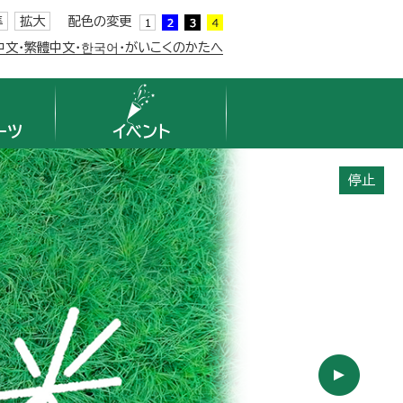
準
拡大
配色の変更
簡体中文・繁體中文・한국어・がいこくのかたへ
ーツ
イベント
停止
へ