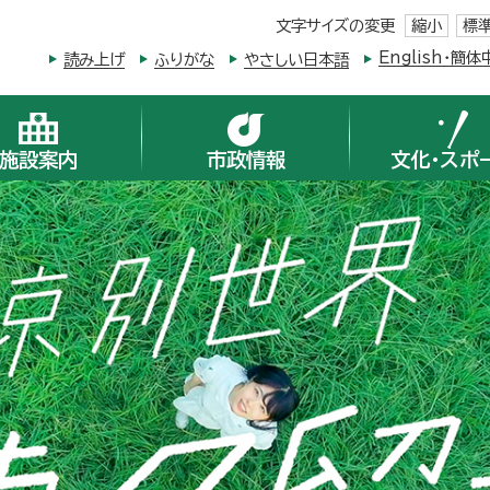
文字サイズの変更
縮小
標
English・
読み上げ
ふりがな
やさしい日本語
施設案内
市政情報
文化・スポ
次