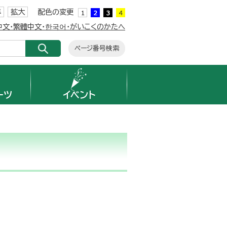
準
拡大
配色の変更
簡体中文・繁體中文・한국어・がいこくのかたへ
ページ番号検索
ーツ
イベント