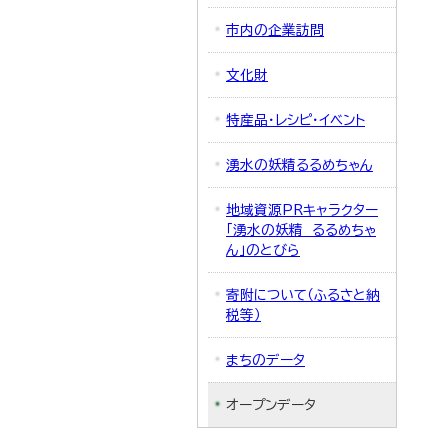
市内の企業訪問
文化財
特産品・レシピ・イベント
湧水の妖精るるめちゃん
地域資源PRキャラクター
「湧水の妖精 るるめちゃ
ん」のとびら
寄附について（ふるさと納
税等）
まちのデータ
オープンデータ