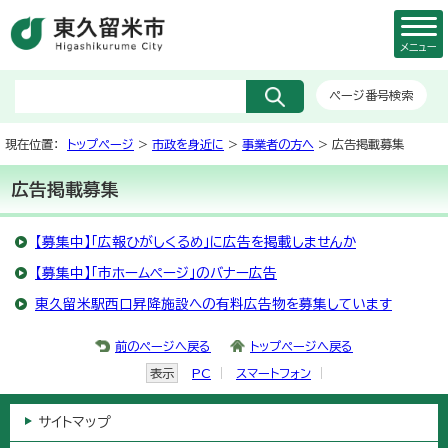
メニュー
ページ番号検索
現在位置：
トップページ
>
市政を身近に
>
事業者の方へ
> 広告掲載募集
広告掲載募集
【募集中】「広報ひがしくるめ」に広告を掲載しませんか
【募集中】「市ホームページ」のバナー広告
東久留米駅西口昇降施設への有料広告物を募集しています
前のページへ戻る
トップページへ戻る
表示
PC
スマートフォン
サイトマップ