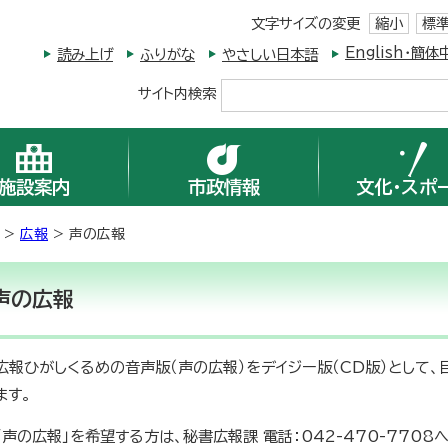
文字サイズの変更
縮小
標
English・
読み上げ
ふりがな
やさしい日本語
サイト内検索
施設案内
市政情報
文化・スポ
>
広報
> 声の広報
声の広報
広報ひがしくるめの音声版（声の広報）をデイジー版（CD版）として
ます。
「声の広報」を希望する方は、秘書広報課 電話：042-470-7708