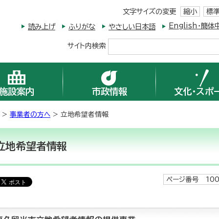
文字サイズの変更
縮小
標
English・
読み上げ
ふりがな
やさしい日本語
サイト内検索
施設案内
市政情報
文化・スポ
>
事業者の方へ
> 立地希望者情報
立地希望者情報
ページ番号 100