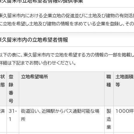
東久留米市立地希望者情報の提供事業
東久留米市内における企業立地の促進並びに土地及び建物の有効活
に立地を希望し土地及び建物の情報を求めている企業を登録し、その
東久留米市内の立地希望者情報
以下の表に、東久留米市内で立地を希望する方の情報の一部を掲載し
詳細は下記までお問い合わせください。
状
登
立地希望場所
職
土地面積
態
録
種
等
番
号
済
31-
街道沿い、近隣駅からバス通勤可能な場
製
1000坪
1
所
造
業