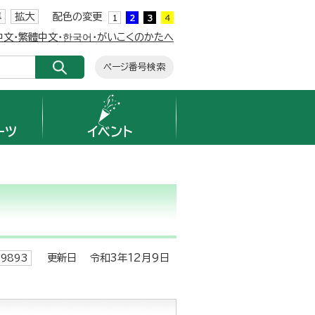
準
拡大
配色の変更
簡体中文・繁體中文・한국어・がいこくのかたへ
ページ番号検索
ーツ
イベント
更新日 令和3年12月9日
9893