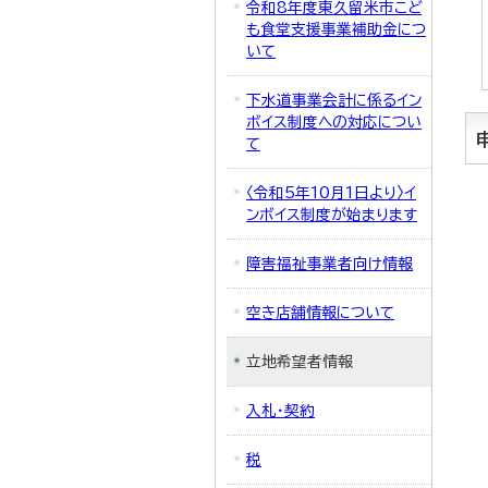
令和8年度東久留米市こど
も食堂支援事業補助金につ
いて
下水道事業会計に係るイン
ボイス制度への対応につい
て
〈令和5年10月1日より〉イ
ンボイス制度が始まります
障害福祉事業者向け情報
空き店舗情報について
立地希望者情報
入札・契約
税