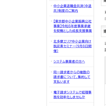
中小企業退職金共済（中退
共）制度のご案内
【東京都中小企業振興公社
事業】令和8年度事業承継
を契機とした成長支援事業
北多摩エリア中小企業向け
脱炭素セミナー（9月8日開
催）
システム事業者の方へ
同一請求者からの複数の
請求書について、集約して
支払います
電子請求システムで経理事
務を効率化しませんか