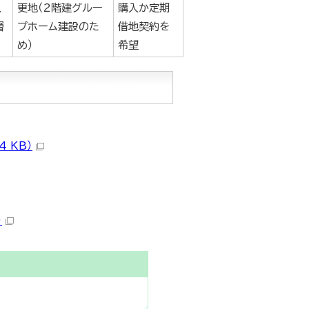
以
更地（2階建グルー
購入か定期
層
プホーム建設のた
借地契約を
め）
希望
 KB）
）