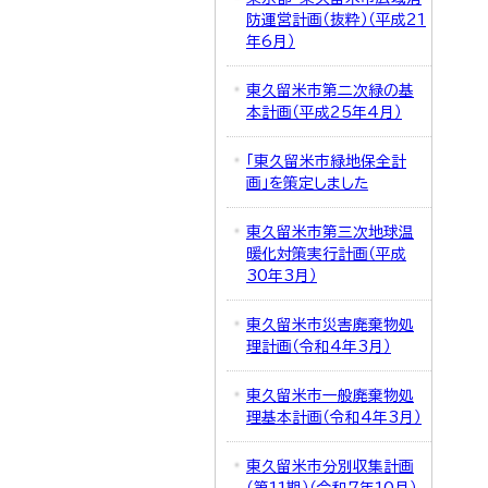
防運営計画（抜粋）（平成21
年6月）
東久留米市第二次緑の基
本計画（平成25年4月）
「東久留米市緑地保全計
画」を策定しました
東久留米市第三次地球温
暖化対策実行計画（平成
30年3月）
東久留米市災害廃棄物処
理計画（令和4年3月）
東久留米市一般廃棄物処
理基本計画（令和4年3月）
東久留米市分別収集計画