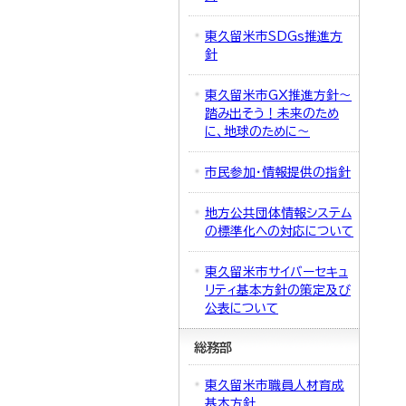
東久留米市SDGs推進方
針
東久留米市GX推進方針～
踏み出そう！未来のため
に、地球のために～
市民参加・情報提供の指針
地方公共団体情報システム
の標準化への対応について
東久留米市サイバーセキュ
リティ基本方針の策定及び
公表について
総務部
東久留米市職員人材育成
基本方針