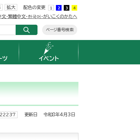
準
拡大
配色の変更
簡体中文・繁體中文・한국어・がいこくのかたへ
ページ番号検索
ーツ
イベント
更新日 令和8年4月3日
22237