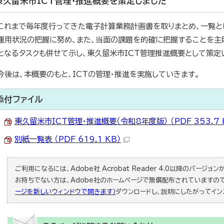
東久留米市ICT管理・推進概要を策定しました
これまで毎年度行ってきた電子計算業務計画書を取りまとめ、一覧と
運用状況の把握に努め、また、当面の課題を的確に把握することを主
となるタスクも併せて示し、東久留米市ICT管理推進概要として策定
今後は、本概要のもと、ICTの管理・推進を実施していきます。
添付ファイル
東久留米市ICT管理・推進概要（令和8年度版） （PDF 353.7 
別紙一覧表 （PDF 619.1 KB）
ご利用になるには、Adobe社 Acrobat Reader 4.0以降のバージョンが必
お持ちでない方は、Adobe社のホームページで無償配布されていますの
ージを新しいウィンドウで開きます）
ダウンロードし、説明にしたがってイン