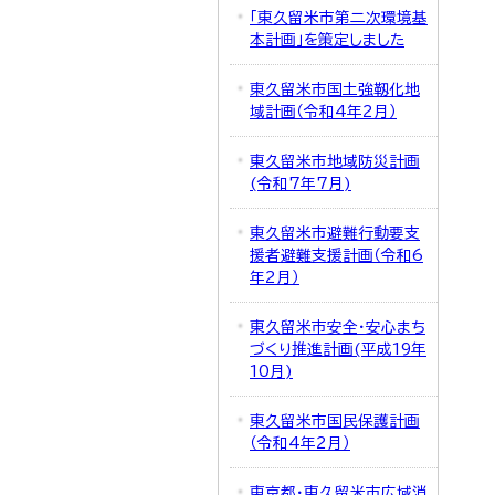
「東久留米市第二次環境基
本計画」を策定しました
東久留米市国土強靱化地
域計画（令和4年2月）
東久留米市地域防災計画
(令和7年7月)
東久留米市避難行動要支
援者避難支援計画（令和6
年2月）
東久留米市安全・安心まち
づくり推進計画(平成19年
10月)
東久留米市国民保護計画
（令和4年2月）
東京都・東久留米市広域消