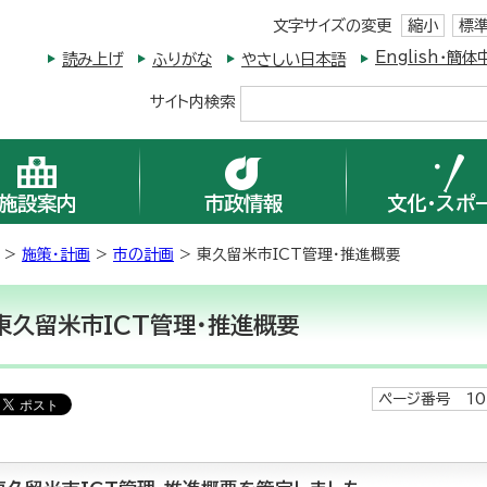
文字サイズの変更
縮小
標
English・
読み上げ
ふりがな
やさしい日本語
サイト内検索
施設案内
市政情報
文化・スポ
>
施策・計画
>
市の計画
> 東久留米市ICT管理・推進概要
東久留米市ICT管理・推進概要
ページ番号 10