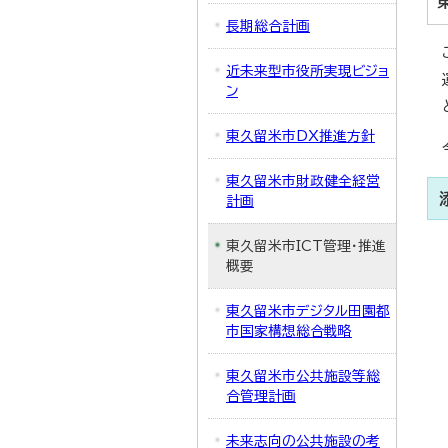
長期総合計画
近未来型市役所実現ビジョ
ン
東久留米市DX推進方針
東久留米市財政健全経営
計画
東久留米市ICT管理・推進
概要
東久留米市デジタル田園都
市国家構想総合戦略
東久留米市公共施設等総
合管理計画
未来志向の公共施設の考