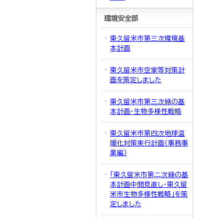
環境安全部
東久留米市第三次環境基
本計画
東久留米市空家等対策計
画を策定しました
東久留米市第三次緑の基
本計画・生物多様性戦略
東久留米市第四次地球温
暖化対策実行計画（事務事
業編）
「東久留米市第二次緑の基
本計画中間見直し・東久留
米市生物多様性戦略」を策
定しました