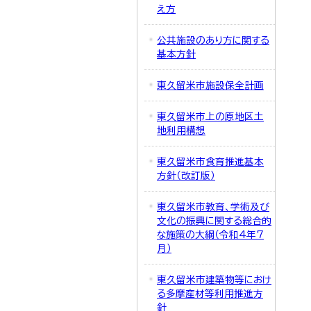
え方
公共施設のあり方に関する
基本方針
東久留米市施設保全計画
東久留米市上の原地区土
地利用構想
東久留米市食育推進基本
方針（改訂版）
東久留米市教育、学術及び
文化の振興に関する総合的
な施策の大綱（令和4年7
月）
東久留米市建築物等におけ
る多摩産材等利用推進方
針