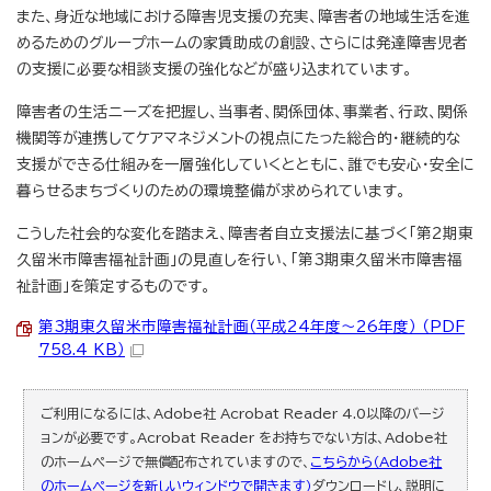
また、身近な地域における障害児支援の充実、障害者の地域生活を進
めるためのグループホームの家賃助成の創設、さらには発達障害児者
の支援に必要な相談支援の強化などが盛り込まれています。
障害者の生活ニーズを把握し、当事者、関係団体、事業者、行政、関係
機関等が連携してケアマネジメントの視点にたった総合的・継続的な
支援ができる仕組みを一層強化していくとともに、誰でも安心・安全に
暮らせるまちづくりのための環境整備が求められています。
こうした社会的な変化を踏まえ、障害者自立支援法に基づく「第2期東
久留米市障害福祉計画」の見直しを行い、「第3期東久留米市障害福
祉計画」を策定するものです。
第3期東久留米市障害福祉計画（平成24年度～26年度） （PDF
758.4 KB）
ご利用になるには、Adobe社 Acrobat Reader 4.0以降のバージ
ョンが必要です。Acrobat Reader をお持ちでない方は、Adobe社
のホームページで無償配布されていますので、
こちらから（Adobe社
のホームページを新しいウィンドウで開きます）
ダウンロードし、説明に