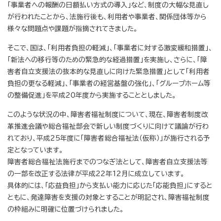
「事業者への報酬の日額払い方式の導入」など、制度の大幅な見直し
が行われたことから、法施行後も、利用者や事業者、関係団体等から
様々な問題点や課題が指摘されてきました。
そこで、国は、「利用者負担の軽減」、「事業者に対する激変緩和措置」、
「新法への移行等のための緊急的な経過措置」を実施し、さらに、「障
害者自立支援法の抜本的な見直しに向けた緊急措置」として「利用者
負担の更なる軽減」、「事業者の経営基盤の強化」、「グループホーム等
の整備促進」を平成20年度から実施することとしました。
このような状況の中、障害者福祉制度について、現在、障害者制度改
革推進会議や総合福祉部会で新しい制度づくりに向けて議論が行わ
れており、平成25年度に「障害者総合福祉法（仮称）」が施行される予
定となっています。
障害者総合福祉法施行までのつなぎ法として、障害者自立支援法等
の一部を改正する法律が平成22年12月に成立しています。
具体的には、「応益負担」から支払い能力に応じた「応能負担」にすると
ともに、発達障害を支援の対象とすることが明記され、障害福祉制度
の枠組みに明確に位置づけられました。