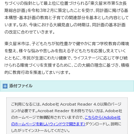
ちづくりの指針として最上位に位置づけられる「東久留米市第5次長
期総合計画」を令和3年2月に策定したことを受け、同計画に掲げる基
本構想・基本計画の教育と子育ての関連部分を基本とした内容として
います。なお、今後における大綱見直しの時期は、同計画の基本計画
の改定に合わせていきます。
東久留米市は、子どもたちが知性豊かで健やかに育つ学校教育の環境
を整え、様々な悩みや苦しみを抱える子どもたちを応援し支えていく
とともに、市民が生涯にわたり健康で、ライフステージに応じて学び続
けられる環境づくりを支援するために、この大綱の理念に基づき、積極
的に教育行政を推進してまいります。
添付ファイル
ご利用になるには、Adobe社 Acrobat Reader 4.0以降のバージ
ョンが必要です。Acrobat Reader をお持ちでない方は、Adobe社
のホームページで無償配布されていますので、
こちらから（Adobe社
のホームページを新しいウィンドウで開きます）
ダウンロードし、説明に
したがってインストールしてください。