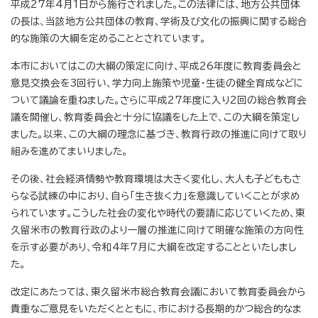
平成27年4月1日から施行されました。この法律には、地方公共団体
の長は、当該地方公共団体の教育、学術及び文化の振興に関する総合
的な施策の大綱を定めることとされています。
本市においてはこの大綱の策定に向け、平成26年度に教育委員会と
意見交換会を3回行い、学力向上施策や児童・生徒の健全育成などに
ついて議論を重ねました。さらに平成27年度に入り2回の総合教育会
議を開催し、教育委員会と十分に協議をした上で、この大綱を策定し
ました。以来、この大綱の理念に基づき、教育行政の推進に向けて取り
組みを進めてまいりました。
その後、社会経済情勢や教育環境は大きく変化し、大人も子どももさ
らなる試練の中におり、自ら「生き抜く力」を意識していくことが求め
られています。こうした社会の変化や時代の要請に応じていくため、東
久留米市の教育行政のより一層の推進に向けて明確な施策の方向性
を示す必要があり、令和4年7月に大綱を改定することといたしまし
た。
改定にあたっては、東久留米市総合教育会議において教育委員会から
貴重なご意見をいただくとともに、市における長期的かつ総合的なま