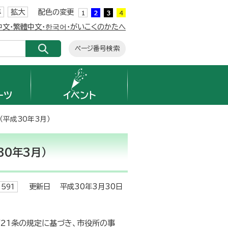
準
拡大
配色の変更
簡体中文・繁體中文・한국어・がいこくのかたへ
ページ番号検索
ーツ
イベント
平成30年3月）
0年3月）
更新日 平成30年3月30日
591
21条の規定に基づき、市役所の事