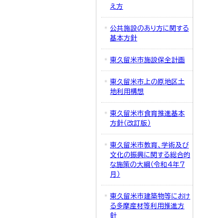
え方
公共施設のあり方に関する
基本方針
東久留米市施設保全計画
東久留米市上の原地区土
地利用構想
東久留米市食育推進基本
方針（改訂版）
東久留米市教育、学術及び
文化の振興に関する総合的
な施策の大綱（令和4年7
月）
東久留米市建築物等におけ
る多摩産材等利用推進方
針