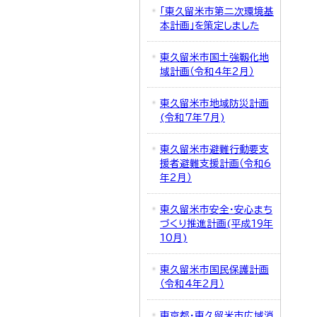
「東久留米市第二次環境基
本計画」を策定しました
東久留米市国土強靱化地
域計画（令和4年2月）
東久留米市地域防災計画
(令和7年7月)
東久留米市避難行動要支
援者避難支援計画（令和6
年2月）
東久留米市安全・安心まち
づくり推進計画(平成19年
10月)
東久留米市国民保護計画
（令和4年2月）
東京都・東久留米市広域消