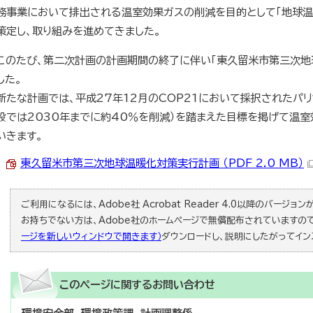
務事業において排出される温室効果ガスの削減を目的として「地球温
策定し、取り組みを進めてきました。
このたび、第二次計画の計画期間の終了に伴い「東久留米市第三次地
した。
新たな計画では、平成27年12月のCOP21において採択されたパ
設では2030年までに約40％を削減）を踏まえた目標を掲げて温
いきます。
東久留米市第三次地球温暖化対策実行計画 （PDF 2.0 MB）
ご利用になるには、Adobe社 Acrobat Reader 4.0以降のバージョンが必
お持ちでない方は、Adobe社のホームページで無償配布されていますの
ージを新しいウィンドウで開きます）
ダウンロードし、説明にしたがってイン
このページに関する
お問い合わせ