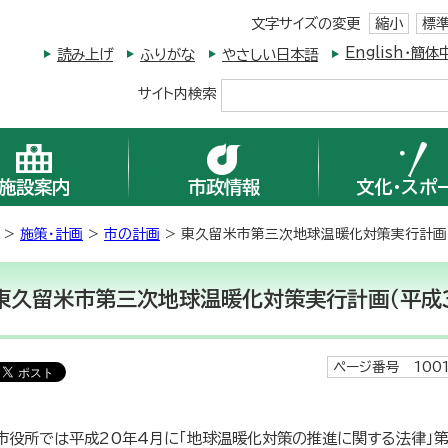
文字サイズの変更
縮小
標
English・
読み上げ
ふりがな
やさしい日本語
サイト内検索
施設案内
市政情報
文化・スポ
>
施策・計画
>
市の計画
> 東久留米市第三次地球温暖化対策実行計画（
東久留米市第三次地球温暖化対策実行計画（平成3
ページ番号 1001
市役所では平成20年4月に「地球温暖化対策の推進に関する法律」第