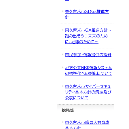
東久留米市SDGs推進方
針
東久留米市GX推進方針～
踏み出そう！未来のため
に、地球のために～
市民参加・情報提供の指針
地方公共団体情報システム
の標準化への対応について
東久留米市サイバーセキュ
リティ基本方針の策定及び
公表について
総務部
東久留米市職員人材育成
基本方針