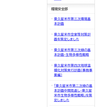
環境安全部
東久留米市第三次環境基
本計画
東久留米市空家等対策計
画を策定しました
東久留米市第三次緑の基
本計画・生物多様性戦略
東久留米市第四次地球温
暖化対策実行計画（事務事
業編）
「東久留米市第二次緑の基
本計画中間見直し・東久留
米市生物多様性戦略」を策
定しました