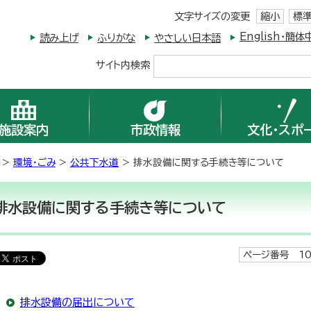
文字サイズの変更
縮小
標
English・
読み上げ
ふりがな
やさしい日本語
サイト内検索
施設案内
市政情報
文化・スポ
>
環境・ごみ
>
公共下水道
> 排水設備に関する手続き等について
排水設備に関する手続き等について
ページ番号 10
排水設備の届出について