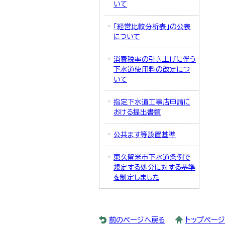
いて
「経営比較分析表」の公表
について
消費税率の引き上げに伴う
下水道使用料の改定につ
いて
指定下水道工事店申請に
おける提出書類
公共ます等設置基準
東久留米市下水道条例で
規定する処分に対する基準
を制定しました
前のページへ戻る
トップペー