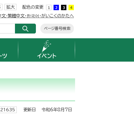
準
拡大
配色の変更
簡体中文・繁體中文・한국어・がいこくのかたへ
ページ番号検索
ーツ
イベント
更新日 令和6年8月7日
21635