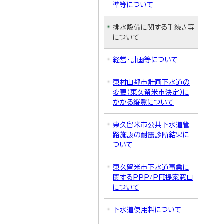
準等について
排水設備に関する手続き等
について
経営・計画等について
東村山都市計画下水道の
変更（東久留米市決定）に
かかる縦覧について
東久留米市公共下水道管
路施設の耐震診断結果に
ついて
東久留米市下水道事業に
関するPPP/PFI提案窓口
について
下水道使用料について