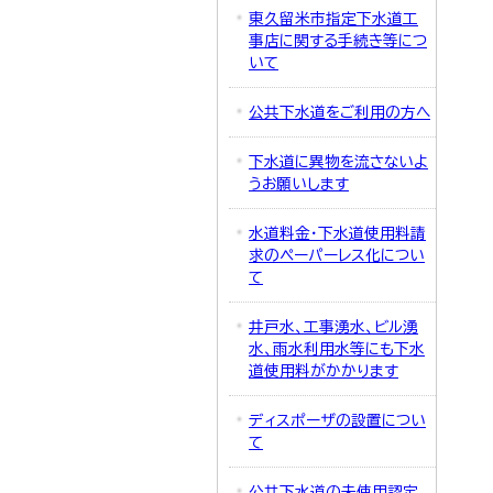
東久留米市指定下水道工
事店に関する手続き等につ
いて
公共下水道をご利用の方へ
下水道に異物を流さないよ
うお願いします
水道料金・下水道使用料請
求のペーパーレス化につい
て
井戸水、工事湧水、ビル湧
水、雨水利用水等にも下水
道使用料がかかります
ディスポーザの設置につい
て
公共下水道の未使用認定