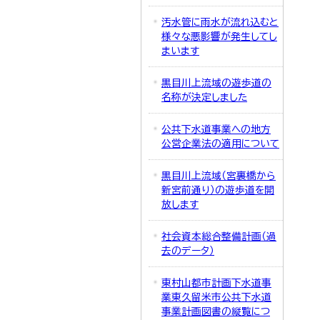
汚水管に雨水が流れ込むと
様々な悪影響が発生してし
まいます
黒目川上流域の遊歩道の
名称が決定しました
公共下水道事業への地方
公営企業法の適用について
黒目川上流域（宮裏橋から
新宮前通り）の遊歩道を開
放します
社会資本総合整備計画（過
去のデータ）
東村山都市計画下水道事
業東久留米市公共下水道
事業計画図書の縦覧につ