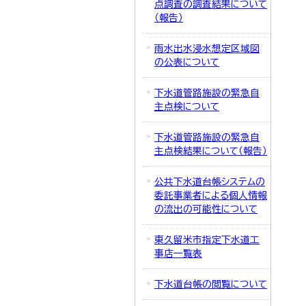
点調査の調査結果について
（報告）
雨水出水浸水想定区域図
の公表について
下水道管路施設の緊急自
主点検について
下水道管路施設の緊急自
主点検結果について（報告）
公共下水道台帳システムの
委託事業者による個人情報
の流出の可能性について
東久留米市指定下水道工
事店一覧表
下水道台帳の閲覧について