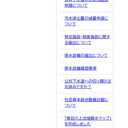
申請について
汚水排出量の減量申請に
ついて
特定施設・除害施設に関す
る届出について
排水設備の届出について
排水設備確認事項
公共下水道への切り替えは
お済みですか？
社会資本総合整備計画に
ついて
「黒目川上流域親水マップ」
を作成しました