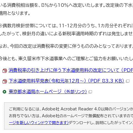
いる消費税相当額を、8％から10％へ改定いたします。改定後の下
適用となります。
※偶数月検針世帯については、11-12月分のうち、1カ月分それぞ
したがって、検針月の違いによる新税率適用時期のずれは発生しませ
なお、今回の改定は消費税率の変更に伴うもののみとなっております
今後とも、東久留米市下水道事業へのご理解とご協力をお願いいたし
消費税率の引き上げに伴う下水道使用料の改定について （PDF 7
下水道使用料早見表（令和元年12月～） （PDF 83.3 KB）
東京都水道局ホームページ
（外部リンク）
ご利用になるには、Adobe社 Acrobat Reader 4.0以降のバージョンが必
お持ちでない方は、Adobe社のホームページで無償配布されていますの
ージを新しいウィンドウで開きます）
ダウンロードし、説明にしたがってイン