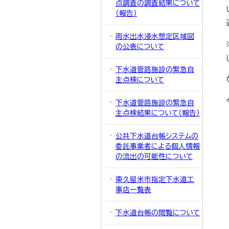
点調査の調査結果について
（報告）
雨水出水浸水想定区域図
の公表について
下水道管路施設の緊急自
主点検について
下水道管路施設の緊急自
主点検結果について（報告）
公共下水道台帳システムの
委託事業者による個人情報
の流出の可能性について
東久留米市指定下水道工
事店一覧表
下水道台帳の閲覧について