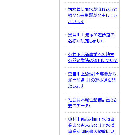
汚水管に雨水が流れ込むと
様々な悪影響が発生してし
まいます
黒目川上流域の遊歩道の
名称が決定しました
公共下水道事業への地方
公営企業法の適用について
黒目川上流域（宮裏橋から
新宮前通り）の遊歩道を開
放します
社会資本総合整備計画（過
去のデータ）
東村山都市計画下水道事
業東久留米市公共下水道
事業計画図書の縦覧につ