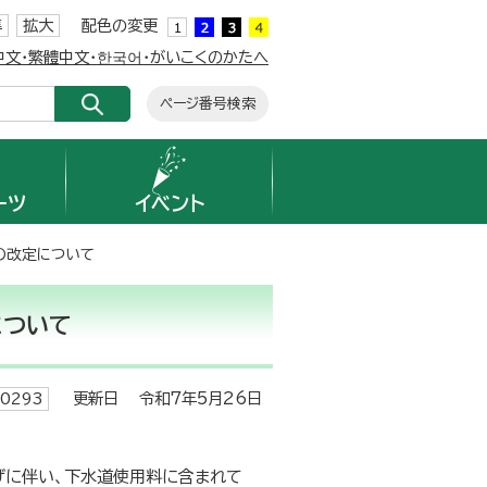
準
拡大
配色の変更
簡体中文・繁體中文・한국어・がいこくのかたへ
ページ番号検索
ーツ
イベント
の改定について
について
更新日 令和7年5月26日
0293
げに伴い、下水道使用料に含まれて