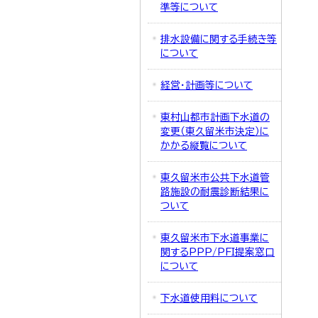
準等について
排水設備に関する手続き等
について
経営・計画等について
東村山都市計画下水道の
変更（東久留米市決定）に
かかる縦覧について
東久留米市公共下水道管
路施設の耐震診断結果に
ついて
東久留米市下水道事業に
関するPPP/PFI提案窓口
について
下水道使用料について