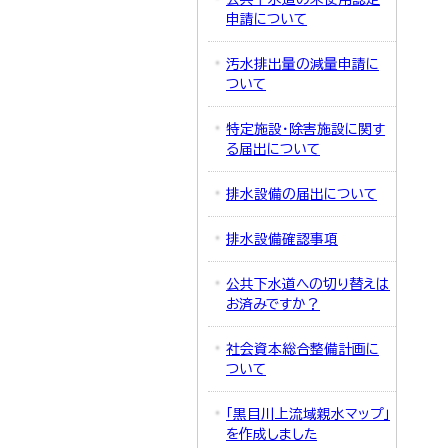
申請について
汚水排出量の減量申請に
ついて
特定施設・除害施設に関す
る届出について
排水設備の届出について
排水設備確認事項
公共下水道への切り替えは
お済みですか？
社会資本総合整備計画に
ついて
「黒目川上流域親水マップ」
を作成しました