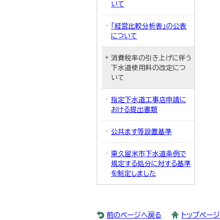
いて
「経営比較分析表」の公表
について
消費税率の引き上げに伴う
下水道使用料の改定につ
いて
指定下水道工事店申請に
おける提出書類
公共ます等設置基準
東久留米市下水道条例で
規定する処分に対する基準
を制定しました
前のページへ戻る
トップペー