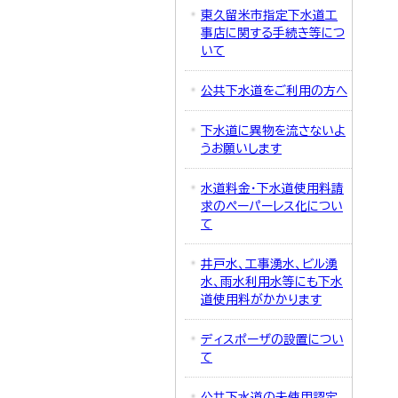
東久留米市指定下水道工
事店に関する手続き等につ
いて
公共下水道をご利用の方へ
下水道に異物を流さないよ
うお願いします
水道料金・下水道使用料請
求のペーパーレス化につい
て
井戸水、工事湧水、ビル湧
水、雨水利用水等にも下水
道使用料がかかります
ディスポーザの設置につい
て
公共下水道の未使用認定