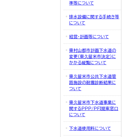
準等について
排水設備に関する手続き等
について
経営・計画等について
東村山都市計画下水道の
変更（東久留米市決定）に
かかる縦覧について
東久留米市公共下水道管
路施設の耐震診断結果に
ついて
東久留米市下水道事業に
関するPPP/PFI提案窓口
について
下水道使用料について