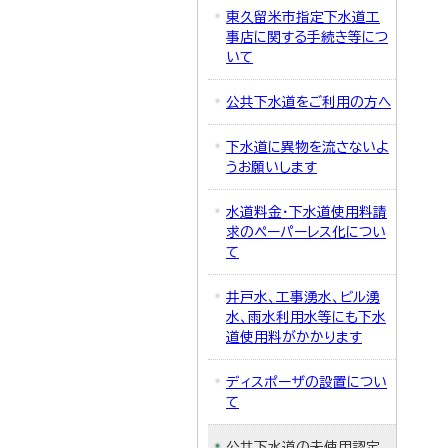
東久留米市指定下水道工
事店に関する手続き等につ
いて
公共下水道をご利用の方へ
下水道に異物を流さないよ
うお願いします
水道料金・下水道使用料請
求のペーパーレス化につい
て
井戸水、工事湧水、ビル湧
水、雨水利用水等にも下水
道使用料がかかります
ディスポーザの設置につい
て
公共下水道の未使用認定