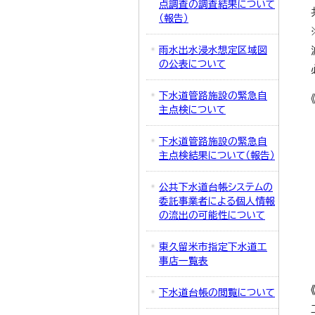
点調査の調査結果について
（報告）
雨水出水浸水想定区域図
の公表について
下水道管路施設の緊急自
主点検について
下水道管路施設の緊急自
主点検結果について（報告）
公共下水道台帳システムの
委託事業者による個人情報
の流出の可能性について
東久留米市指定下水道工
事店一覧表
下水道台帳の閲覧について