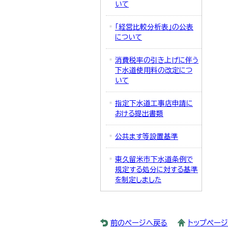
いて
「経営比較分析表」の公表
について
消費税率の引き上げに伴う
下水道使用料の改定につ
いて
指定下水道工事店申請に
おける提出書類
公共ます等設置基準
東久留米市下水道条例で
規定する処分に対する基準
を制定しました
前のページへ戻る
トップペー