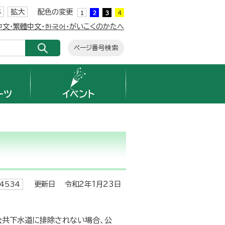
準
拡大
配色の変更
簡体中文・繁體中文・한국어・がいこくのかたへ
ページ番号検索
ーツ
イベント
更新日 令和2年1月23日
4534
公共下水道に排除されない場合、公