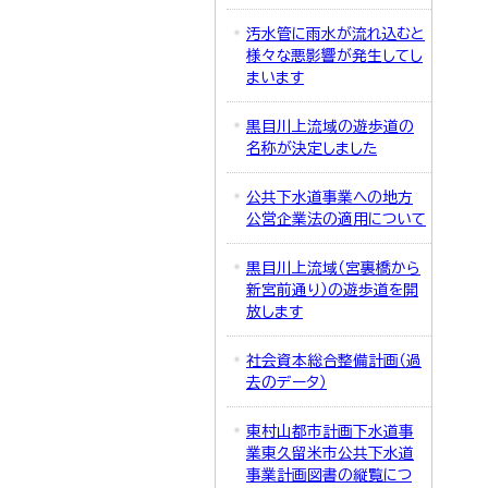
汚水管に雨水が流れ込むと
様々な悪影響が発生してし
まいます
黒目川上流域の遊歩道の
名称が決定しました
公共下水道事業への地方
公営企業法の適用について
黒目川上流域（宮裏橋から
新宮前通り）の遊歩道を開
放します
社会資本総合整備計画（過
去のデータ）
東村山都市計画下水道事
業東久留米市公共下水道
事業計画図書の縦覧につ