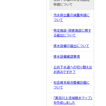
申請について
汚水排出量の減量申請に
ついて
特定施設・除害施設に関す
る届出について
排水設備の届出について
排水設備確認事項
公共下水道への切り替えは
お済みですか？
社会資本総合整備計画に
ついて
「黒目川上流域親水マップ」
を作成しました