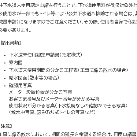
共下水道未使用認定申請を行うことで、下水道使用料が徴収対象外と
※使用水が一部でもトイレ等により公共下水道へ排除される場合は、
減量申請）になりますのでご注意ください。その際、使用者自身で私設
必要があります。
《提出書類》
下水道未使用認定申請書（指定様式）
案内図
下水道未使用期間の分かる工程表（工事に係る散水の場合）
給水図面（散水等の場合）
確認用写真
メーター設置位置が分かる写真
お客さま番号及びメーター番号が分かる写真
使用状況が分かる写真（下水接続なしの確認ができる写真）
（散水中写真、汲み取り式トイレの写真など）
《注意》
工事に係る散水において、期間の延長を希望する場合は、再度申請書