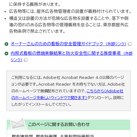
に保持する義務があります。
広告物等には、屋外広告物管理者の設置が義務付けられています。
構造又は設置の方法が危険な広告物を設置することや、落下や倒
壊の恐れのある広告物等の管理義務を怠ることは、東京都屋外広
告物条例で禁止されています。
オーナーさんのための看板の安全管理ガイドブック
（外部リンク）
内照式看板の燃焼実験結果と防火安全性に関する推奨事項
（外部
リンク）
ご利用になるには、Adobe社 Acrobat Reader 4.0以降のバージ
ョンが必要です。Acrobat Reader をお持ちでない方は、Adobe社
のホームページで無償配布されていますので、
こちらから（Adobe社
のホームページを新しいウィンドウで開きます）
ダウンロードし、説明に
したがってインストールしてください。
このページに関する
お問い合わせ
都市建設部 都市計画課 土地利用計画担当