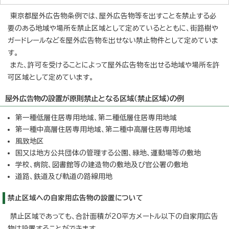
東京都屋外広告物条例では、屋外広告物等を出すことを禁止する必
要のある地域や場所を禁止区域として定めているとともに、街路樹や
ガードレールなどを屋外広告物を出せない禁止物件として定めていま
す。
また、許可を受けることによって屋外広告物を出せる地域や場所を許
可区域として定めています。
屋外広告物の設置が原則禁止となる区域（禁止区域）の例
第一種低層住居専用地域、第二種低層住居専用地域
第一種中高層住居専用地域、第二種中高層住居専用地域
風致地区
国又は地方公共団体の管理する公園、緑地、運動場等の敷地
学校、病院、図書館等の建造物の敷地及び官公署の敷地
道路、鉄道及び軌道の路線用地
禁止区域への自家用広告物の設置について
禁止区域であっても、合計面積が20平方メートル以下の自家用広告
物は設置することができます。