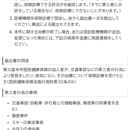
認し、保険診療できる状況かを確認します。（すでに第三者と示
談をしている場合など、保険診療にできないことがあります。）
医療機関を保険診療で受診し、後から届出書一式を提出して
ください。郵送による提出もできます。
本件に関する治療が終了し場合、または受診医療機関が追加、
変更になった場合には、下記の保険年金課に再度連絡をしてく
ださい。
届出書の用途
東久留米市国民健康保険の加入者が、交通事故などの第三者の行為に
より怪我をしたり、病気になり、その治療について保険診療を受けたと
き（国民健康保険法施行規則第32条の6）
第三者行為の事例
交通事故（自転車・歩行者との接触事故、事故車の同乗者を含
む）
傷害事件
スキーの衝突事故
お店での食中毒