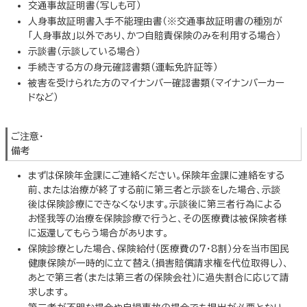
交通事故証明書（写しも可）
人身事故証明書入手不能理由書（※交通事故証明書の種別が
「人身事故」以外であり、かつ自賠責保険のみを利用する場合）
示談書（示談している場合）
手続きする方の身元確認書類（運転免許証等）
被害を受けられた方のマイナンバー確認書類（マイナンバーカー
ドなど）
ご注意・
備考
まずは保険年金課にご連絡ください。保険年金課に連絡をする
前、または治療が終了する前に第三者と示談をした場合、示談
後は保険診療にできなくなります。示談後に第三者行為による
お怪我等の治療を保険診療で行うと、その医療費は被保険者様
に返還してもらう場合があります。
保険診療とした場合、保険給付（医療費の7・8割）分を当市国民
健康保険が一時的に立て替え（損害賠償請求権を代位取得し）、
あとで第三者（または第三者の保険会社）に過失割合に応じて請
求します。