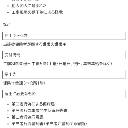
他人の犬に噛まれた
工事現場の落下物による怪我
など
届出できる方
当該被保険者が属する世帯の世帯主
受付時間
午前8時30分～午後5時（土曜・日曜日、祝日、年末年始を除く）
提出先
保険年金課（市役所1階）
届出に必要なもの
第三者行為による傷病届
第三者行為事故発生状況報告書
第三者行為同意書
第三者行為誓約書（第三者が誓約する書類）