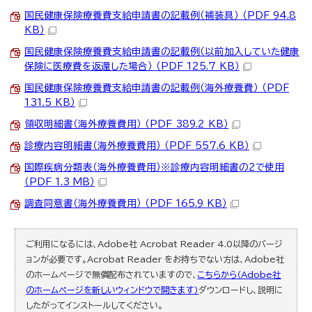
国民健康保険療養費支給申請書の記載例（補装具） （PDF 94.8
KB）
国民健康保険療養費支給申請書の記載例（以前加入していた健康
保険に医療費を返還した場合） （PDF 125.7 KB）
国民健康保険療養費支給申請書の記載例（海外療養費） （PDF
131.5 KB）
領収明細書（海外療養費用） （PDF 389.2 KB）
診療内容明細書（海外療養費用） （PDF 557.6 KB）
国際疾病分類表（海外療養費用）※診療内容明細書の2で使用
（PDF 1.3 MB）
調査同意書（海外療養費用） （PDF 165.9 KB）
ご利用になるには、Adobe社 Acrobat Reader 4.0以降のバージ
ョンが必要です。Acrobat Reader をお持ちでない方は、Adobe社
のホームページで無償配布されていますので、
こちらから（Adobe社
のホームページを新しいウィンドウで開きます）
ダウンロードし、説明に
したがってインストールしてください。