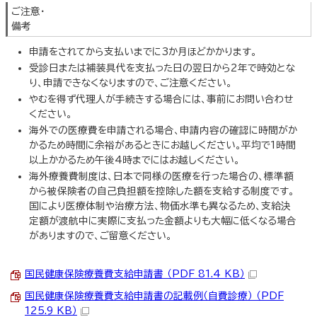
ご注意・
備考
申請をされてから支払いまでに3か月ほどかかります。
受診日または補装具代を支払った日の翌日から2年で時効とな
り、申請できなくなりますので、ご注意ください。
やむを得ず代理人が手続きする場合には、事前にお問い合わせ
ください。
海外での医療費を申請される場合、申請内容の確認に時間がか
かるため時間に余裕があるときにお越しください。平均で1時間
以上かかるため午後4時までにはお越しください。
海外療養費制度は、日本で同様の医療を行った場合の、標準額
から被保険者の自己負担額を控除した額を支給する制度です。
国により医療体制や治療方法、物価水準も異なるため、支給決
定額が渡航中に実際に支払った金額よりも大幅に低くなる場合
がありますので、ご留意ください。
国民健康保険療養費支給申請書 （PDF 81.4 KB）
国民健康保険療養費支給申請書の記載例（自費診療） （PDF
125.9 KB）