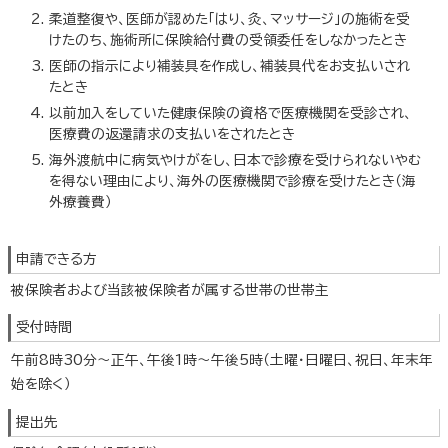
柔道整復や、医師が認めた「はり、灸、マッサージ」の施術を受
けたのち、施術所に保険給付費の受領委任をしなかったとき
医師の指示により補装具を作成し、補装具代をお支払いされ
たとき
以前加入をしていた健康保険の資格で医療機関を受診され、
医療費の返還請求の支払いをされたとき
海外渡航中に病気やけがをし、日本で診療を受けられないやむ
を得ない理由により、海外の医療機関で診療を受けたとき（海
外療養費）
申請できる方
被保険者および当該被保険者が属する世帯の世帯主
受付時間
午前8時30分～正午、午後1時～午後5時（土曜・日曜日、祝日、年末年
始を除く）
提出先