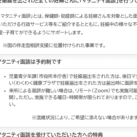
妊娠届を出された全ての妊婦さんに「マタニティ面談」を行って
「マタニティ面談」とは、保健師・助産師による妊婦さんを対象とした
いただける行政サービス等をご紹介するとともに、妊娠中の様々な不
産・子育てができるようにサポートします。
※国の伴走型相談支援に位置付けられた事業です。
マタニティ面談は予約制です
児童青少年課（市役所本庁舎）で妊娠届出をされた方は、後日マ
い（わくわく健康プラザで妊娠届出をされた方は届出時に面談を
来所による面談が難しい場合は、リモート（Zoom）でも実施可
間）。ただし、実施できる曜日・時間帯が限られておりますので
い
※混雑状況により、ご希望に添えない場合がありますの
マタニティ面談を受けていただいた方への特典