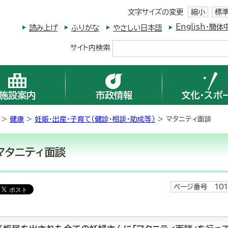
文字サイズの変更
縮小
標
English・
読み上げ
ふりがな
やさしい日本語
サイト内検索
施設案内
市政情報
文化・スポ
>
健康
>
妊娠・出産・子育て（健診・相談・助成等）
> マタニティ面談
マタニティ面談
ページ番号 101