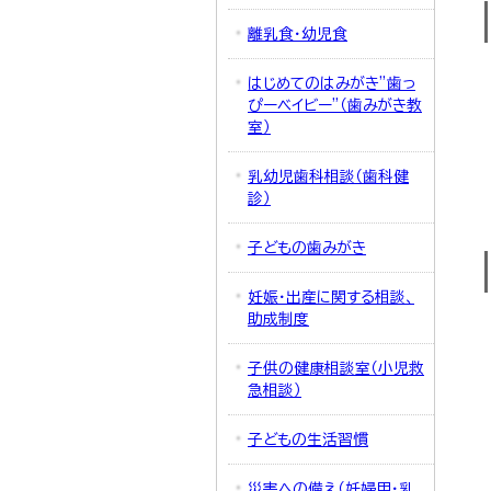
離乳食・幼児食
はじめてのはみがき”歯っ
ぴーベイビー”（歯みがき教
室）
乳幼児歯科相談（歯科健
診）
子どもの歯みがき
妊娠・出産に関する相談、
助成制度
子供の健康相談室（小児救
急相談）
子どもの生活習慣
災害への備え（妊婦用・乳