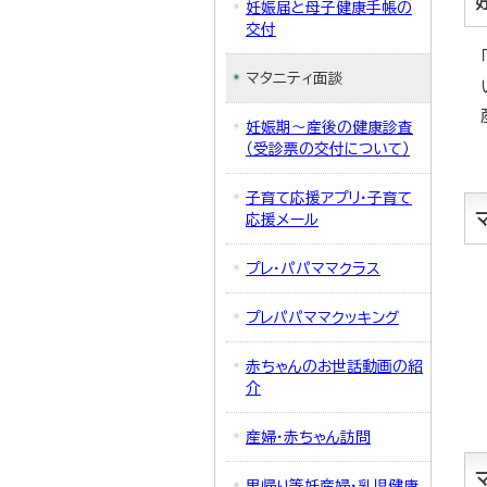
妊娠届と母子健康手帳の
交付
マタニティ面談
妊娠期～産後の健康診査
（受診票の交付について）
子育て応援アプリ・子育て
応援メール
プレ・パパママクラス
プレパパママクッキング
赤ちゃんのお世話動画の紹
介
産婦・赤ちゃん訪問
里帰り等妊産婦・乳児健康