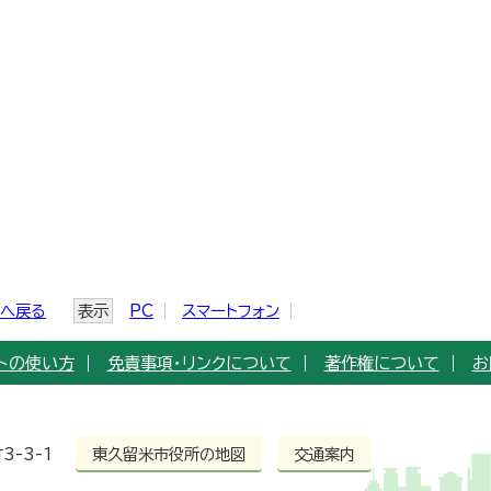
ジへ戻る
表示
PC
スマートフォン
トの使い方
免責事項・リンクについて
著作権について
お
3-3-1
東久留米市役所の地図
交通案内