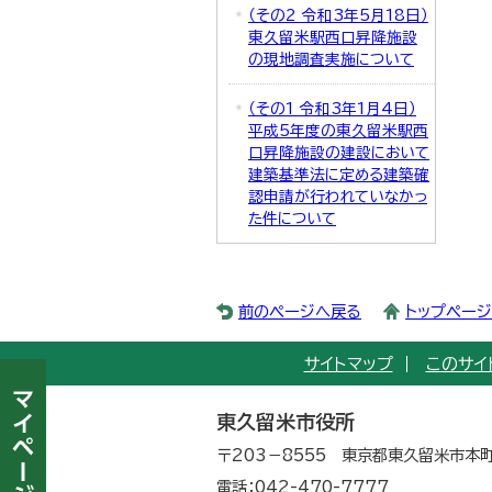
（その2 令和3年5月18日）
東久留米駅西口昇降施設
の現地調査実施について
（その1 令和3年1月4日）
平成5年度の東久留米駅西
口昇降施設の建設において
建築基準法に定める建築確
認申請が行われていなかっ
た件について
前のページへ戻る
トップペー
サイトマップ
このサイ
東久留米市役所
〒203－8555 東京都東久留米市本町
電話：042-470-7777