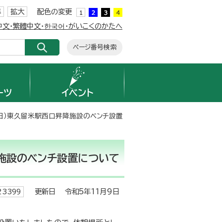
準
拡大
配色の変更
簡体中文・繁體中文・한국어・がいこくのかたへ
ページ番号検索
ーツ
イベント
月9日）東久留米駅西口昇降施設のベンチ設置
降施設のベンチ設置について
更新日 令和5年11月9日
3399