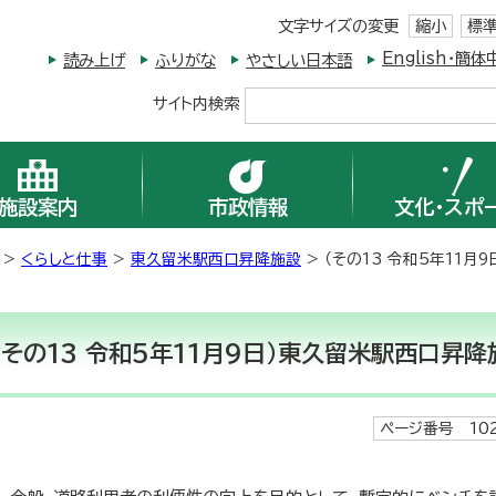
文字サイズの変更
縮小
標
English・
読み上げ
ふりがな
やさしい日本語
サイト内検索
施設案内
市政情報
文化・スポ
>
くらしと仕事
>
東久留米駅西口昇降施設
> （その13 令和5年11
（その13 令和5年11月9日）東久留米駅西口昇
ページ番号 102