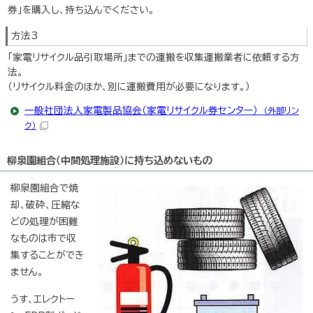
券」を購入し、持ち込んでください。
方法3
「家電リサイクル品引取場所」までの運搬を収集運搬業者に依頼する方
法。
（リサイクル料金のほか、別に運搬費用が必要になります。）
一般社団法人家電製品協会（家電リサイクル券センター）
（外部リン
ク）
柳泉園組合（中間処理施設）に持ち込めないもの
柳泉園組合で焼
却、破砕、圧縮な
どの処理が困難
なものは市で収
集することができ
ません。
うす、エレクトー