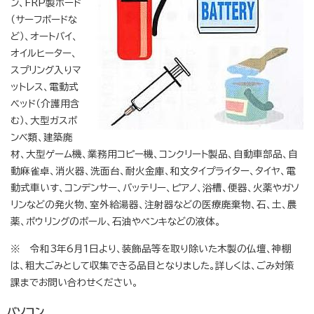
ン、FRP製ボード
（サーフボードな
ど）、オートバイ、
オイルヒーター、
スプリング入りマ
ットレス、電動式
ベッド（介護用含
む）、大型ガスボ
ンベ類、建築廃
材、大型ゲーム機、業務用コピー機、コンクリート製品、自動車部品、自
動麻雀卓、消火器、洗面台、耐火金庫、和文タイプライター、タイヤ、電
動式車いす、コンデンサー、バッテリー、ピアノ、浴槽、便器、火薬やガソ
リンなどの発火物、室外給湯器、注射器などの医療廃棄物、石、土、農
薬、ボウリングのボール、石油やペンキなどの液体。
※ 令和3年6月1日より、装飾品等を取り除いた木製の仏壇、神棚
は、粗大ごみとして収集できる品目となりました。詳しくは、ごみ対策
課までお問い合わせください。
パソコン