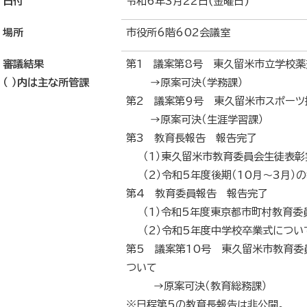
日付
令和6年3月22日(金曜日)
場所
市役所6階602会議室
審議結果
第1 議案第8号 東久留米市立学校
（ ）内は主な所管課
→原案可決（学務課）
第2 議案第9号 東久留米市スポー
→原案可決（生涯学習課）
第3 教育長報告 報告完了
（1）東久留米市教育委員会生徒表彰
（2）令和5年度後期（10月～3月）
第4 教育委員報告 報告完了
（1）令和5年度東京都市町村教育委
（2）令和5年度中学校卒業式につい
第5 議案第10号 東久留米市教育委
ついて
→原案可決（教育総務課）
※日程第5の教育長報告は非公開。