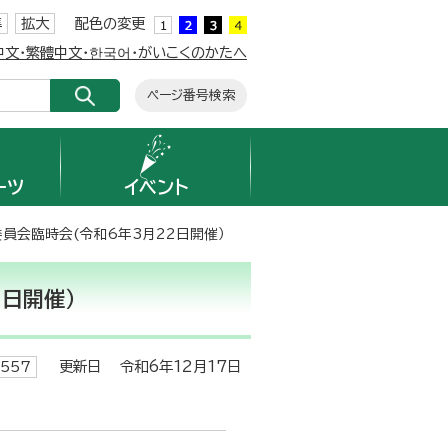
準
拡大
配色の変更
簡体中文・繁體中文・한국어・がいこくのかたへ
ページ番号検索
ーツ
イベント
委員会臨時会(令和6年3月22日開催）
日開催）
更新日 令和6年12月17日
557