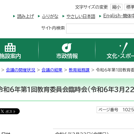
文字サイズの変更
縮小
標
English・
読み上げ
ふりがな
やさしい日本語
サイト内検索
施設案内
市政情報
文化・スポ
>
会議の開催状況
>
会議の結果
>
教育総務課
> 令和6年第1回教育
令和6年第1回教育委員会臨時会(令和6年3月22
ページ番号 1025