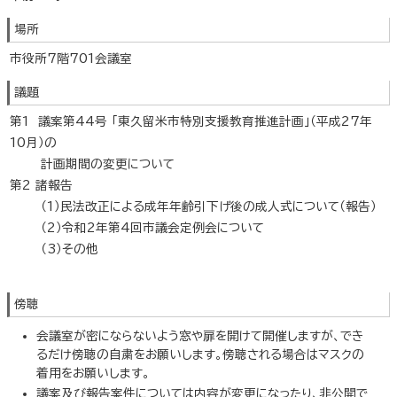
場所
市役所7階701会議室
議題
第1 議案第44号 「東久留米市特別支援教育推進計画」（平成27年
10月）の
計画期間の変更について
第2 諸報告
（1）民法改正による成年年齢引下げ後の成人式について（報告）
（2）令和2年第4回市議会定例会について
（3）その他
傍聴
会議室が密にならないよう窓や扉を開けて開催しますが、でき
るだけ傍聴の自粛をお願いします。傍聴される場合はマスクの
着用をお願いします。
議案及び報告案件については内容が変更になったり、非公開で