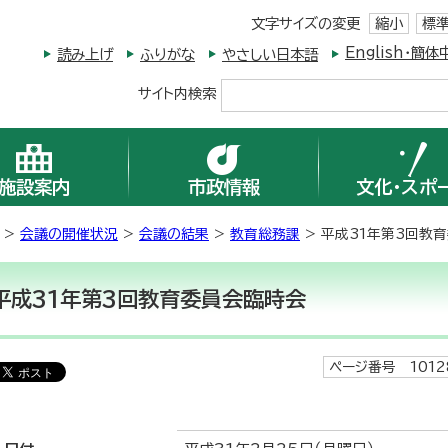
文字サイズの変更
縮小
標
English・
読み上げ
ふりがな
やさしい日本語
サイト内検索
施設案内
市政情報
文化・スポ
>
会議の開催状況
>
会議の結果
>
教育総務課
> 平成31年第3回教
平成31年第3回教育委員会臨時会
ページ番号 1012