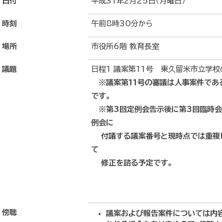
日付
平成31年2月25日（月曜日）
時刻
午前8時30分から
場所
市役所6階 教育長室
議題
日程1 議案第11号 東久留米市立学
※議案第11号の審議は人事案件であ
です。
※第3回定例会告示後に第3回臨時会
例会に
付議する議案番号と現時点では重複し
て
修正を諮る予定です。
傍聴
議案および報告案件については内