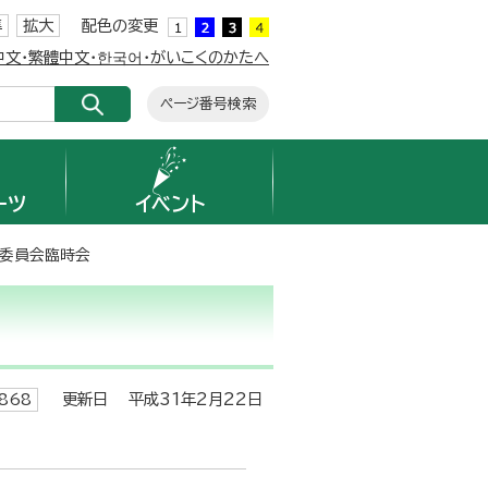
準
拡大
配色の変更
簡体中文・繁體中文・한국어・がいこくのかたへ
ページ番号検索
ーツ
イベント
育委員会臨時会
更新日 平成31年2月22日
868