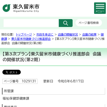
メニュー
ページ番号検索
現在位置：
トップページ
>
市政を身近に
>
会議の開催状況
>
会議の結果
>
健
康課
>
東久留米市健康づくり推進部会
> 【第3次プラン】東久留米市健康づくり推
進部会 会議の開催状況（第2期）
【第3次プラン】東久留米市健康づくり推進部会 会議
の開催状況（第2期）
更新日 令和8年6月17日
ページ番号 1029131
所管課
福祉保健部健康課