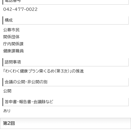
電話番号
042-477-0022
構成
公募市民
関係団体
庁内関係課
健康課職員
諮問事項
「わくわく健康プラン東くるめ（第3次）」の推進
会議の公開・非公開の別
公開
答申書・報告書・会議録など
あり
第2回