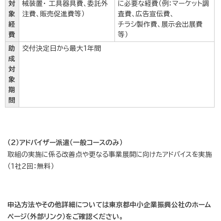
対
械装置・ 工具器具費、委託外
に必要な経費（例：マーケット調
象
注費、販売促進費等）
査費、広告宣伝費、
経
チラシ製作費、展示会出展費
費
等）
助
交付決定日から最大1年間
成
対
象
期
間
（2）アドバイザー派遣（一般コースのみ）
取組の実施に係る改善点や更なる事業展開に向けたアドバイスを実施
（1社2回：無料）
申込方法やその他詳細については東京都中小企業振興公社のホーム
ページ（外部リンク）をご確認ください。