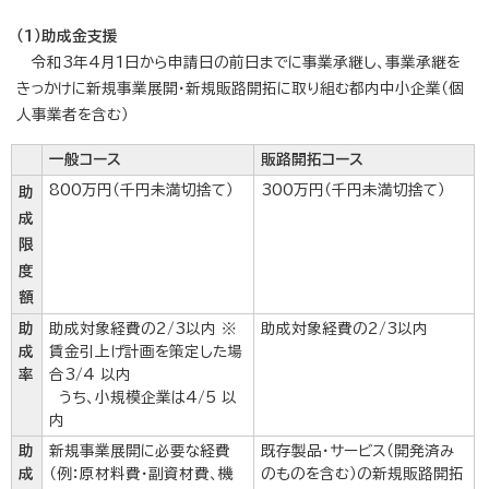
（1）助成金支援
令和3年4月1日から申請日の前日までに事業承継し、事業承継を
きっかけに新規事業展開・新規販路開拓に取り組む都内中小企業（個
人事業者を含む）
一般コース
販路開拓コース
800万円（千円未満切捨て）
300万円（千円未満切捨て）
助
成
限
度
額
助
助成対象経費の2/3以内 ※
助成対象経費の2/3以内
成
賃金引上げ計画を策定した場
率
合3/4 以内
うち、小規模企業は4/5 以
内
助
新規事業展開に必要な経費
既存製品・サービス（開発済み
成
（例：原材料費・副資材費、機
のものを含む）の新規販路開拓