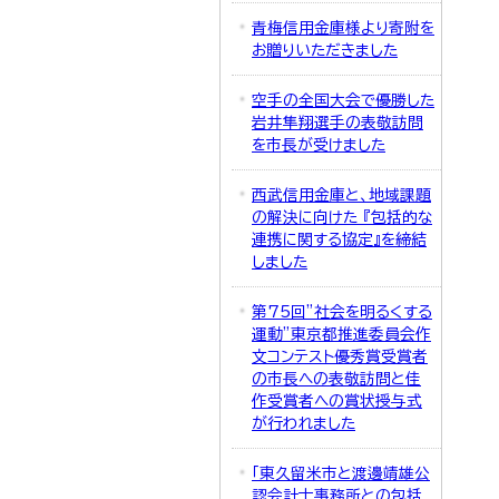
青梅信用金庫様より寄附を
お贈りいただきました
空手の全国大会で優勝した
岩井隼翔選手の表敬訪問
を市長が受けました
西武信用金庫と、地域課題
の解決に向けた 『包括的な
連携に関する協定』を締結
しました
第75回”社会を明るくする
運動”東京都推進委員会作
文コンテスト優秀賞受賞者
の市長への表敬訪問と佳
作受賞者への賞状授与式
が行われました
「東久留米市と渡邊靖雄公
認会計士事務所との包括