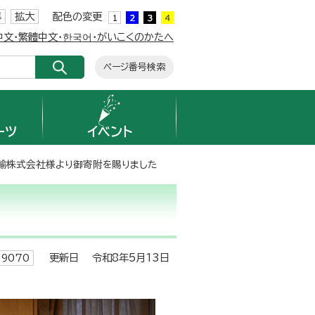
準
拡大
配色の変更
簡体中文・繁體中文・한국어・がいこくのかたへ
ページ番号検索
ーツ
イベント
輸株式会社様より御寄附を賜りました
更新日 令和8年5月13日
9070