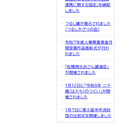
連携に関する協定」を締結
しました
つるし雛が展示されました
（つるしかざりの会）
令和7年度人権尊重推進月
間受賞作品表彰式が行わ
れました
「松橋周太呂さん講演会」
が開催されました
1月12日に「令和8年 二十
歳（はたち）のつどい」が開
催されました
1月7日に東久留米市消防
団の出初式を開催しました