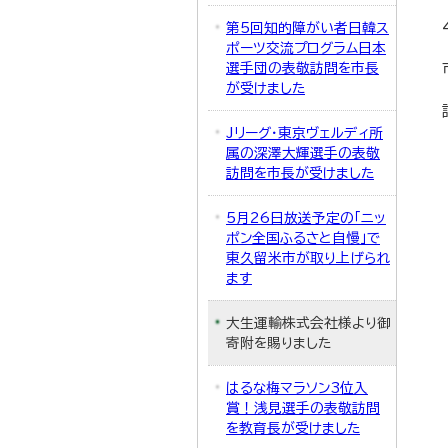
第5回知的障がい者日韓ス
ポーツ交流プログラム日本
選手団の表敬訪問を市長
が受けました
Jリーグ・東京ヴェルディ所
属の深澤大輝選手の表敬
訪問を市長が受けました
5月26日放送予定の「ニッ
ポン全国ふるさと自慢」で
東久留米市が取り上げられ
ます
大生運輸株式会社様より御
寄附を賜りました
はるな梅マラソン3位入
賞！浅見選手の表敬訪問
を教育長が受けました