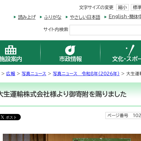
文字サイズの変更
縮小
標
English・
読み上げ
ふりがな
やさしい日本語
サイト内検索
施設案内
市政情報
文化・スポ
>
広報
>
写真ニュース
>
写真ニュース 令和8年（2026年）
> 大生運
大生運輸株式会社様より御寄附を賜りました
ページ番号 102