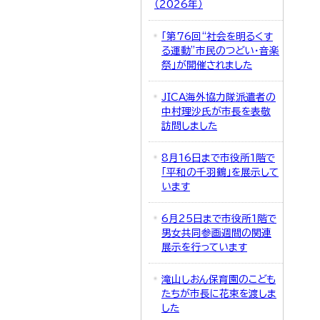
（2026年）
「第76回“社会を明るくす
る運動”市民のつどい・音楽
祭」が開催されました
JICA海外協力隊派遣者の
中村理沙氏が市長を表敬
訪問しました
8月16日まで市役所1階で
「平和の千羽鶴」を展示して
います
6月25日まで市役所1階で
男女共同参画週間の関連
展示を行っています
滝山しおん保育園のこども
たちが市長に花束を渡しま
した