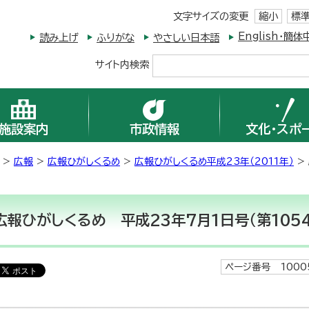
文字サイズの変更
縮小
標
English・
読み上げ
ふりがな
やさしい日本語
サイト内検索
施設案内
市政情報
文化・スポ
>
広報
>
広報ひがしくるめ
>
広報ひがしくるめ平成23年（2011年）
>
広報ひがしくるめ 平成23年7月1日号（第105
ページ番号 1000