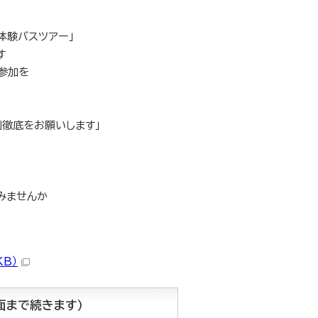
体験バスツアー」
す
参加を
別徹底をお願いします」
みませんか
KB）
面まで続きます）