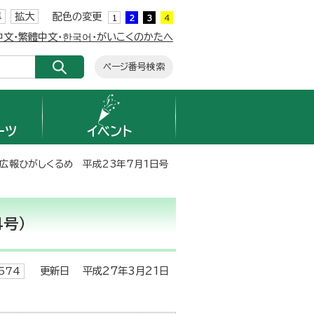
準
拡大
配色の変更
簡体中文・繁體中文・한국어・がいこくのかたへ
ページ番号検索
ーツ
イベント
 広報ひがしくるめ 平成23年7月1日号
4号）
更新日 平成27年3月21日
574