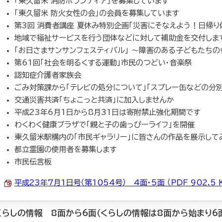
「東久留米 消防ボランティア」を募集しています
「東久留米 防火女性の会」の会員を募集しています
第3回 消費者講座 夏休み特別企画「災害にそなえよう！日帰り
地域で福祉サービスを行う団体などに対して補助金を交付しま
「お日さまサンサンフェスティバル」 ～障害のある子どもたちの
第61回「社会を明るくする運動」市民のつどい・音楽祭
認知症介護者家族会
ごみ対策課から「テレビの処分について」「スプレー缶などの分
交通災害共済「ちょこっと共済」に加入しませんか
平成23年6月1日から8月31日は寄附禁止強化期間です
わくわく健康プラザで「親と子の歯っぴーライフ」を開催
東久留米駅構内の「市民ギャラリー」に皆さんの作品を展示して
都立霊園の使用者を募集します
市民伝言板
平成23年7月1日号（第1054号） 4面・5面 （PDF 902.5 
くらしの情報 8面から6面（くらしの情報は8面から始まり6