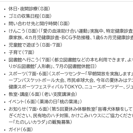
休日・夜間診療（8面）
ゴミの収集日程（8面）
問い合わせ先と開庁時間（8面）
けんこう（8面）（「愛の血液助け合い運動」実施中、特定健康診
康家族、4カ月児健康診査・BCG予防接種、1歳6カ月児健康診
児童館で遊ぼう（8面・7面）
子育て（7面）
図書館へ行こう（7面）（都立図書館などの本も利用できます、
りが丘図書館「人形劇」、7月の図書館休館日）
スポーツ（7面・6面）（スポーツセンター「早朝開放を実施します
ープンバスケットボール大会、市民卓球大会、今年の夏休みはテニ
健康スポーツフェスティバルTOKYO、ニュースポーツデー、ジ
教室・講座（6面）（老い支度講演会）
イベント（6面）（薬湯の日「桃の葉湯」）
お知らせ（7面・6面）（第5回夏休み体験教室「盲導犬体験をし
ぎください、民有地のハチ対策、かけこみハウスにご協力くださ
ー「たのしいカラダ」の観覧募集）
ガイド（6面）