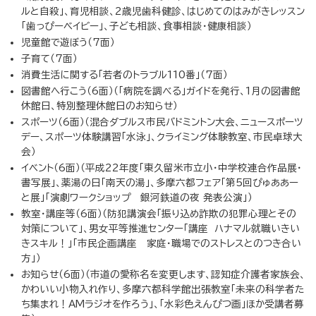
ルと自殺」、育児相談、2歳児歯科健診、はじめてのはみがきレッスン
「歯っぴーベイビー」、子ども相談、食事相談・健康相談）
児童館で遊ぼう（7面）
子育て（7面）
消費生活に関する「若者のトラブル110番」（7面）
図書館へ行こう（6面）（「病院を調べる」ガイドを発行、1月の図書館
休館日、特別整理休館日のお知らせ）
スポーツ（6面）（混合ダブルス市民バドミントン大会、ニュースポーツ
デー、スポーツ体験講習「水泳」、クライミング体験教室、市民卓球大
会）
イベント（6面）（平成22年度「東久留米市立小・中学校連合作品展・
書写展」、薬湯の日「南天の湯」、多摩六都フェア「第5回ぴゅああー
と展」「演劇ワークショップ 銀河鉄道の夜 発表公演」）
教室・講座等（6面）（防犯講演会「振り込め詐欺の犯罪心理とその
対策について」、男女平等推進センター「講座 ハナマル就職いきい
きスキル！」「市民企画講座 家庭・職場でのストレスとのつき合い
方」）
お知らせ（6面）（市道の愛称名を変更します、認知症介護者家族会、
かわいい小物入れ作り、多摩六都科学館出張教室「未来の科学者た
ち集まれ！AMラジオを作ろう」、「水彩色えんぴつ画」ほか受講者募