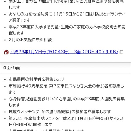
南沢五丁目地区 地区計画の決定（案）などの縦覧と説明会を実施
します
あなたの力を地域防災に！1月15日から21日は「防災とボランティ
ア週間」です
平成23年度に入学する児童・生徒のご家庭の方へ学校説明会を開
催します
2月のお気軽に無料相談
平成23年1月7日号（第1043号） 3面 （PDF 407.9 KB）
4面・5面
市民農園の利用者を募集します
市制施行40周年記念 第7回市民つなひき大会の参加者を募集し
ます
心身障害児通園施設「わかくさ学園」の平成23年度 入園児を募集
します
環境ウオッチング「冬の渡り鳥観察」の参加者を募集します
第23回 多摩郷土誌フェアを平成23年1月21日（金曜日）から23
日（日曜日）に開催します