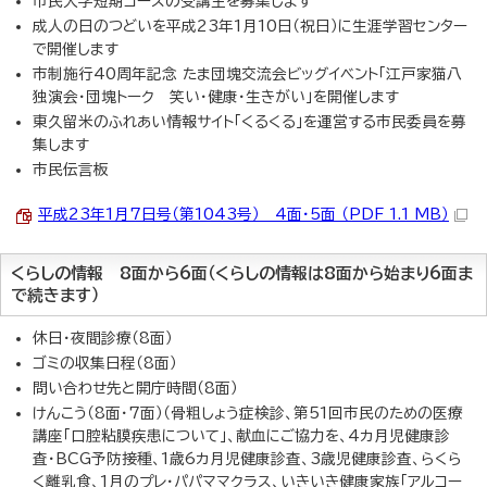
市民大学短期コースの受講生を募集します
成人の日のつどいを平成23年1月10日（祝日）に生涯学習センター
で開催します
市制施行40周年記念 たま団塊交流会ビッグイベント「江戸家猫八
独演会・団塊トーク 笑い・健康・生きがい」を開催します
東久留米のふれあい情報サイト「くるくる」を運営する市民委員を募
集します
市民伝言板
平成23年1月7日号（第1043号） 4面・5面 （PDF 1.1 MB）
くらしの情報 8面から6面（くらしの情報は8面から始まり6面ま
で続きます）
休日・夜間診療（8面）
ゴミの収集日程（8面）
問い合わせ先と開庁時間（8面）
けんこう（8面・7面）（骨粗しょう症検診、第51回市民のための医療
講座「口腔粘膜疾患について」、献血にご協力を、4カ月児健康診
査・BCG予防接種、1歳6カ月児健康診査、3歳児健康診査、らくら
く離乳食、1月のプレ・パパママクラス、いきいき健康家族「アルコー