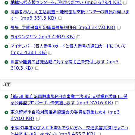
地域包括支援センターをご利用ください （mp3 679.4 KB）
高齢者あんしん生活調査～地域包括支援センターの職員が伺いま
す～ （mp3 331.3 KB）
募集 学童保育所の職員募集説明会 （mp3 247.0 KB）
ライジングサン （mp3 430.9 KB）
マイナンバー（個人番号）カードと個人番号の通知カードについて
（mp3 438.1 KB）
障害や難病の啓発活動に対する補助金を交付します （mp3
310.3 KB）
3面
「都市計画自転車駐車場PFI等事業手法選定支援業務委託」に係
る公募型プロポーザルを実施します （mp3 370.6 KB）
東久留米市自殺対策推進協議会の委員を募集します （mp3
470.0 KB）
平成31年度の加入がお済みでない方へ 交通災害共済「ちょこっ
と共済」に加入しませんか （mp3 455.7 KB）