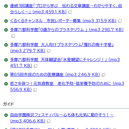
連続3回講座「プロから学ぶ 伝わる文章講座～わかりやすく、自
分らしく～」 （mp3 459.1 KB）
くるくるチャンネル 市民レポーター募集 （mp3 315.9 KB）
多摩六都科学館「0歳からのプラネタリウム 」 （mp3 298.7 KB）
多摩六都科学館 大人向けプラネタリウム「憧れの南十字星」
（mp3 279.7 KB）
多摩六都科学館 天体観望会「水星観望にチャレンジ！」 （mp3
451.7 KB）
第85回市民のための医療講座 （mp3 246.9 KB）
若さを保つ！元気食教室 老化予防・低栄養予防のために （mp3
556.9 KB）
ガイド
自由学園南沢フェスティバル～心も体も元気に動かそう！～
（mp3 406.6 KB）