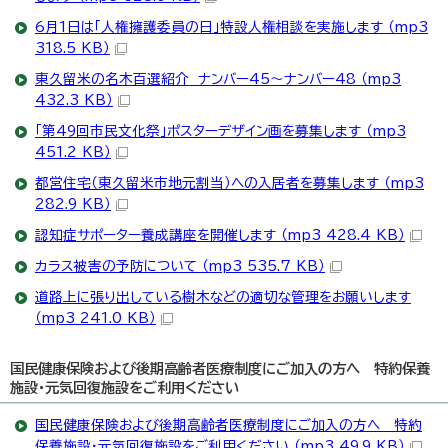
6月1日は「人権擁護委員の日」特設人権相談を実施します （mp3
318.5 KB）
東久留米の名木百選紹介 ナンバー45～ナンバー48 （mp3
432.3 KB）
「第49回市民文化祭」ポスターデザイン画を募集します （mp3
451.2 KB）
都営住宅（東久留米市地元割当）への入居者を募集します （mp3
282.9 KB）
認知症サポーター養成講座を開催します （mp3 428.4 KB）
カラス被害の予防について （mp3 535.7 KB）
道路上に張り出している樹木などの適切な管理をお願いします
（mp3 241.0 KB）
国民健康保険および後期高齢者医療制度にご加入の方へ 特約保養
施設・元気回復施設をご利用ください
国民健康保険および後期高齢者医療制度にご加入の方へ 特約
保養施設・元気回復施設をご利用ください （mp3 49.9 KB）