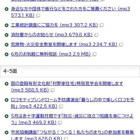
身近な方や団体で善行などをされた方をご推薦ください （mp3
573.1 KB）
工業統計調査にご協力を （mp3 307.2 KB）
消防署からのお知らせ （mp3 679.8 KB）
危険物・火災安全教室を開催します （mp3 234.7 KB）
6月のお気軽に無料相談 （mp3 2.9 MB）
4・5面
国の登録有形文化財「村野家住宅」特別見学会を開催します
（mp3 588.5 KB）
ロコモティブシンドローム予防講演会「暮らしの中で楽しくロコモ予
防」 （mp3 422.5 KB）
5月は赤十字運動月間です「防災・減災に役立つ知識を身につけよ
う」 （mp3 469.3 KB）
市民協働講座「つながる！つくる！私たちのまち」の参加者を募集
します （mp3 628.0 KB）