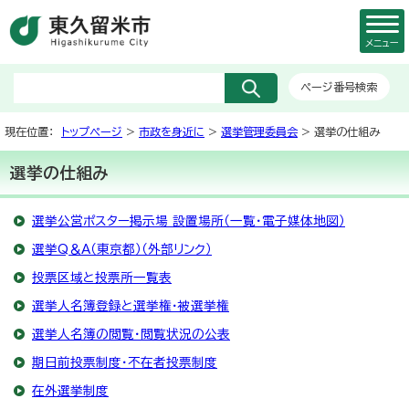
メニュー
ページ番号検索
現在位置：
トップページ
>
市政を身近に
>
選挙管理委員会
> 選挙の仕組み
選挙の仕組み
選挙公営ポスター掲示場 設置場所（一覧・電子媒体地図）
選挙Q＆A（東京都）（外部リンク）
投票区域と投票所一覧表
選挙人名簿登録と選挙権・被選挙権
選挙人名簿の閲覧・閲覧状況の公表
期日前投票制度・不在者投票制度
在外選挙制度