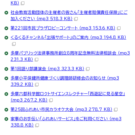
KB）
社会教育活動団体の主催者の皆さん「主催者賠償責任保険」にご
加入ください （mp3 518.3 KB）
第221回市民プラザロビーコンサート （mp3 153.6 KB）
くるくるチャンネル「出張サポート」のご案内 （mp3 194.8 KB）
多摩パブリック法律事務所創立8周年記念無料法律相談会 （mp3
231.3 KB）
第1回語り部講演会 （mp3 323.3 KB）
多摩小平保健所健康づくり調理師研修会のお知らせ （mp3
339.2 KB）
多摩六都科学館ロクトサイエンスレクチャー「西遊記に見る星空」
（mp3 267.2 KB）
第25回ふれあい市民カラオケ大会 （mp3 278.7 KB）
家事のお手伝い「ふれあいサービス」をご利用ください （mp3
338.8 KB）