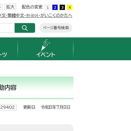
準
拡大
配色の変更
簡体中文・繁體中文・한국어・がいこくのかたへ
ページ番号検索
ーツ
イベント
動内容
更新日 令和8年7月8日
29402