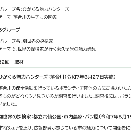
グループ名：ひがくる魅力ハンターズ
テーマ：落合川の生きもの図鑑
Bグループ
グループ名：別世界の探検家
テーマ：別世界の探検家が行く東久留米の魅力発見
第2回 取材
ひがくる魅力ハンターズ：落合川（令和7年8月27日実施）
落合川の保全活動を行っているボランティア団体の方にご協力いただ
きものがどれくらい見つかるか調査を行いました。調査後には、ボラ
いました。
別世界の探検家：都立六仙公園・市内農家・パン屋（令和7年8月1
市内3カ所を巡り、広報部員が感じている市の魅力について関係者に