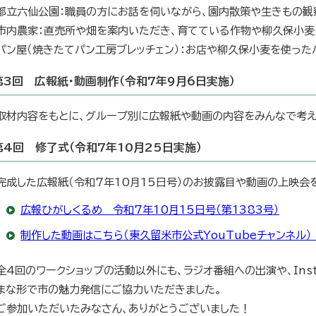
都立六仙公園：職員の方にお話を伺いながら、園内散策や生きもの観
市内農家：直売所や畑を案内いただき、育てている作物や柳久保小麦
パン屋（焼きたてパン工房ブレッチェン）：お店や柳久保小麦を使った
第3回 広報紙・動画制作（令和7年9月6日実施）
取材内容をもとに、グループ別に広報紙や動画の内容をみんなで考え
第4回 修了式（令和7年10月25日実施）
完成した広報紙（令和7年10月15日号）のお披露目や動画の上映会
広報ひがしくるめ 令和7年10月15日号（第1383号）
制作した動画はこちら（東久留米市公式YouTubeチャンネル）
全4回のワークショップの活動以外にも、ラジオ番組への出演や、Inst
まな形で市の魅力発信にご協力いただきました。
ご参加いただいたみなさん、ありがとうございました！