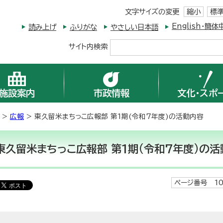
文字サイズの変更
縮小
標
English・
読み上げ
ふりがな
やさしい日本語
サイト内検索
施設案内
市政情報
文化・スポ
>
広報
> 東久留米まちっこ広報部 第1期(令和7年度)の活動内容
東久留米まちっこ広報部 第1期(令和7年度)の活
ページ番号 10