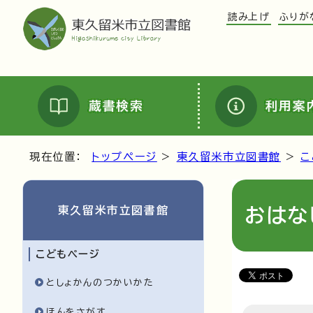
読み上げ
ふりが
蔵書検索
利用案
現在位置：
トップページ
>
東久留米市立図書館
>
こ
東久留米市立図書館
おはな
こどもページ
としょかんのつかいかた
ほんをさがす