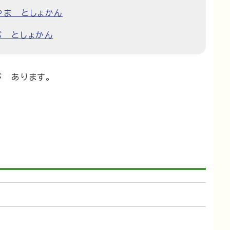
やま としょかん
ぶ としょかん
が あります。