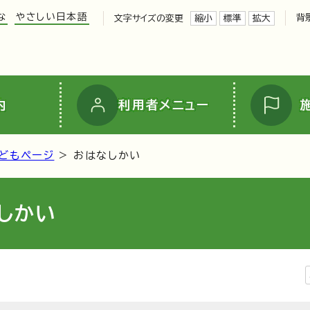
な
やさしい日本語
背
文字サイズの変更
縮小
標準
拡大
内
利用者メニュー
どもページ
> おはなしかい
しかい