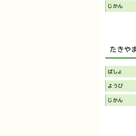
じかん
たきや
ばしょ
ようび
じかん