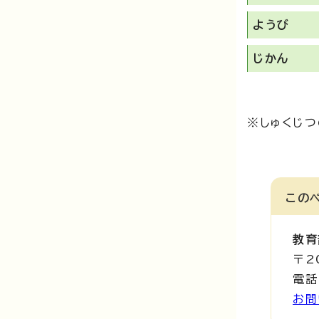
ようび
じかん
※しゅくじつ
この
教育
〒2
電話
お問