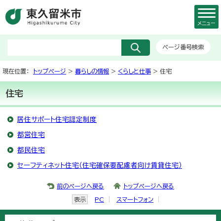
メニュー
ページ番号検索
現在位置：
トップページ
>
暮らしの情報
>
くらしと仕事
> 住宅
住宅
居住サポート住宅認定制度
都営住宅
都民住宅
セーフティネット住宅（住宅確保要配慮者向け賃貸住宅）
前のページへ戻る
トップページへ戻る
表示
PC
スマートフォン