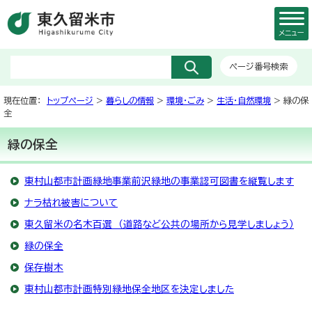
メニュー
ページ番号検索
現在位置：
トップページ
>
暮らしの情報
>
環境・ごみ
>
生活・自然環境
> 緑の保
全
緑の保全
東村山都市計画緑地事業前沢緑地の事業認可図書を縦覧します
ナラ枯れ被害について
東久留米の名木百選 （道路など公共の場所から見学しましょう）
緑の保全
保存樹木
東村山都市計画特別緑地保全地区を決定しました