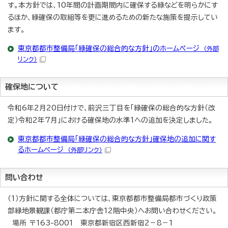
す。本方針では、10年間の計画期間内に確保する緑などを明らかにす
るほか、緑確保の取組等を更に進めるための新たな施策を提示してい
ます。
東京都都市整備局「緑確保の総合的な方針」のホームぺージ
（外部
リンク）
確保地について
令和6年2月20日付けで、前沢三丁目を「緑確保の総合的な方針（改
定）令和2年7月」における確保地の水準1への追加を決定しました。
東京都都市整備局「緑確保の総合的な方針」確保地の追加に関す
るホームページ
（外部リンク）
問い合わせ
（1）方針に関する全体については、東京都都市整備局都市づくり政策
部緑地景観課（都庁第二本庁舎12階中央）へお問い合わせください。
場所 〒163-8001 東京都新宿区西新宿2－8－1