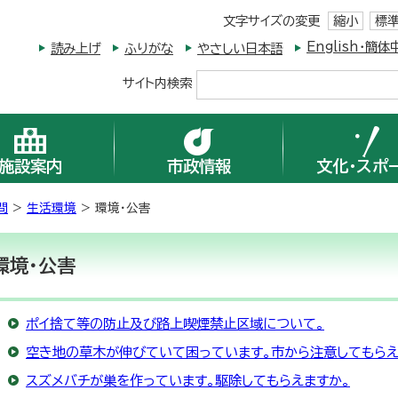
文字サイズの変更
縮小
標
English・
読み上げ
ふりがな
やさしい日本語
サイト内検索
施設案内
市政情報
文化・スポ
問
>
生活環境
> 環境・公害
環境・公害
ポイ捨て等の防止及び路上喫煙禁止区域について。
空き地の草木が伸びていて困っています。市から注意してもらえ
スズメバチが巣を作っています。駆除してもらえますか。