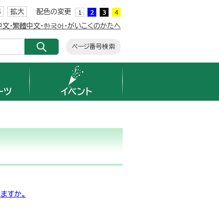
準
拡大
配色の変更
簡体中文・繁體中文・한국어・がいこくのかたへ
ページ番号検索
ーツ
イベント
ますか。