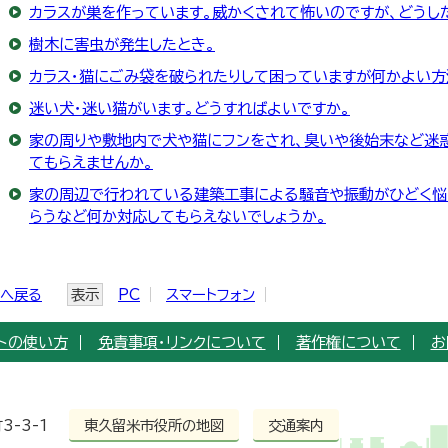
カラスが巣を作っています。威かくされて怖いのですが、どうし
樹木に害虫が発生したとき。
カラス・猫にごみ袋を破られたりして困っていますが何かよい方
迷い犬・迷い猫がいます。どうすればよいですか。
家の周りや敷地内で犬や猫にフンをされ、臭いや後始末など迷
てもらえませんか。
家の周辺で行われている建築工事による騒音や振動がひどく悩
らうなど何か対応してもらえないでしょうか。
ジへ戻る
表示
PC
スマートフォン
トの使い方
免責事項・リンクについて
著作権について
お
3-3-1
東久留米市役所の地図
交通案内