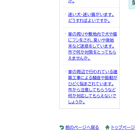
か。
迷い犬・迷い猫がいます。
どうすればよいですか。
家の周りや敷地内で犬や猫
にフンをされ、臭いや後始
末など迷惑をしています。
市で何か対策をとってもら
えませんか。
家の周辺で行われている建
築工事による騒音や振動が
ひどく悩まされています。
市から注意してもらうなど
何か対応してもらえないで
しょうか。
前のページへ戻る
トップペー