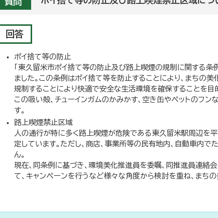
ポイ捨て等の防止及び路上喫煙禁止区域につ
質問
回答
ポイ捨て等の防止
「東久留米市ポイ捨て等の防止及び路上喫煙の規制に関する条例
ました。この条例はポイ捨て等を防止することにより、まちの美
規制することにより快適で安全な生活環境を確保することを目的
この吸い殻、チューインガムのかみかす、空き缶やペットのフン
す。
路上喫煙禁止区域
人の通行が特に多く路上喫煙が危険である東久留米駅周辺を平成
定しています。ただし、商店、事業所等の民有地内、自動車内で
ん。
現在、同条例に基づき、環境美化推進員を委嘱、同推進員連絡会
て、キャンペーンを行うなど様々な角度から検討を重ね、まちの