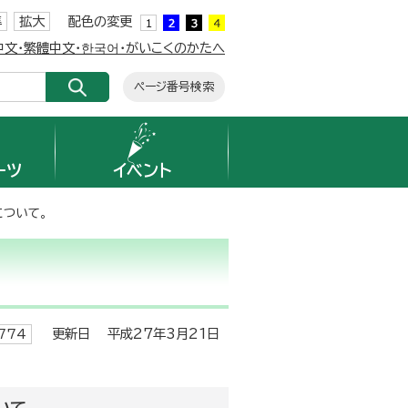
準
拡大
配色の変更
簡体中文・繁體中文・한국어・がいこくのかたへ
ページ番号検索
ーツ
イベント
ついて。
更新日 平成27年3月21日
774