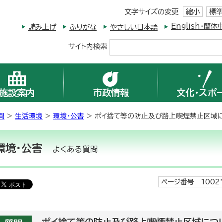
文字サイズの変更
縮小
標
English・
読み上げ
ふりがな
やさしい日本語
サイト内検索
施設案内
市政情報
文化・スポ
問
>
生活環境
>
環境・公害
> ポイ捨て等の防止及び路上喫煙禁止区域に
環境・公害
よくある質問
ページ番号 1002