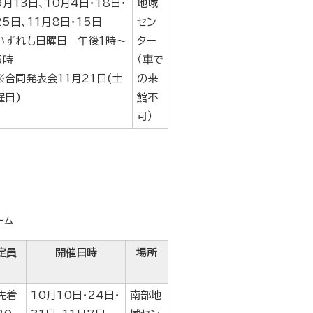
9月13日、10月4日・18日・
地域
25日、11月8日・15日
セン
いずれも日曜日 午後1時～
ター
5時
（車で
※合同発表会11月21日(土
の来
曜日)
館不
可）
ーム
定員
開催日時
場所
先着
10月10日・24日・
南部地