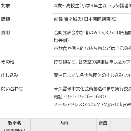
対象
4歳～高校生（小学3年生以下は保護者
講師
創舞 吉之城氏（日本舞踊創舞流）
費用
合同発表会参加者のみ1人3,500円
均等割）
※飲食や個人的な持ち物などは自己負
その他
持ち物など、各教室の詳細は申し込みフ
申し込み
開催日までに各実施団体の申し込みフォ
問い合わせ
東久留米市文化芸術創造のまち実行委員
電話:090-1506-0630
メールアドレス：sobu777jp-tokyo@y
教室名
内容
定員