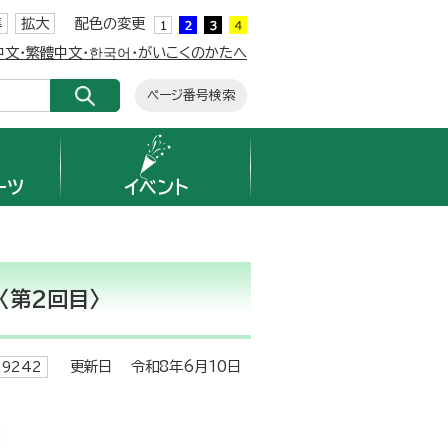
準
拡大
配色の変更
簡体中文・繁體中文・한국어・がいこくのかたへ
ページ番号検索
ーツ
イベント
〈第2回目〉
更新日 令和8年6月10日
9242