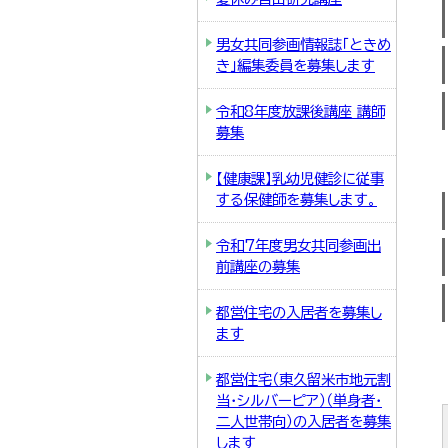
男女共同参画情報誌「ときめ
き」編集委員を募集します
令和8年度放課後講座 講師
募集
【健康課】乳幼児健診に従事
する保健師を募集します。
令和7年度男女共同参画出
前講座の募集
都営住宅の入居者を募集し
ます
都営住宅（東久留米市地元割
当・シルバーピア）（単身者・
二人世帯向）の入居者を募集
します