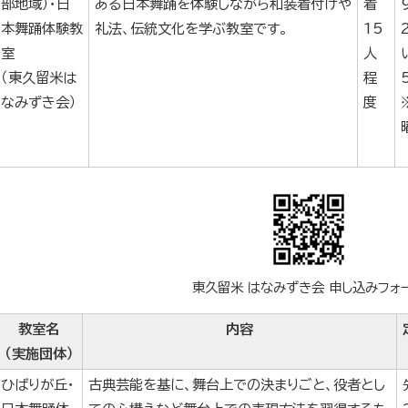
部地域）・日
ある日本舞踊を体験しながら和装着付けや
着
本舞踊体験教
礼法、伝統文化を学ぶ教室です。
15
室
人
（東久留米は
程
なみずき会）
度
東久留米 はなみずき会 申し込みフォ
教室名
内容
（実施団体）
ひばりが丘・
古典芸能を基に、舞台上での決まりごと、役者とし