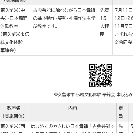
（実施団体）
東久留米（中
古典芸能に触れながら日本舞踊
先着
7月11日
央）・日本舞踊
の基本動作・姿勢・礼儀作法を学
15
12日・2
体験教室
ぶ教室です。
人程
11月7日
(東久留米市伝
度
いずれも
統文化体験
※合同発
華鈴会)
東久留米市 伝統文化体験 華鈴会 申し込み
教室名
内容
定
（実施団体）
員
東久留米（西
はじめてのやさしい日本舞踊！古典芸能で
先