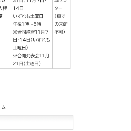
20
31日、11月7日・
域セン
人程
14日
ター
度
いずれも土曜日
（車で
午後1時～5時
の来館
※合同練習11月7
不可）
日・14日（いずれも
土曜日）
※合同発表会11月
21日(土曜日)
ーム