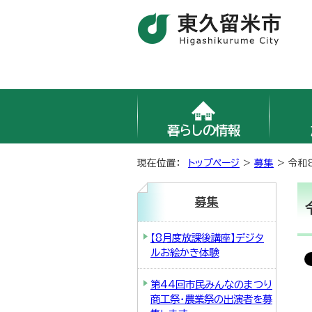
暮らしの情報
現在位置：
トップページ
>
募集
> 令和
募集
【8月度放課後講座】デジタ
ルお絵かき体験
第44回市民みんなのまつり
商工祭・農業祭の出演者を募