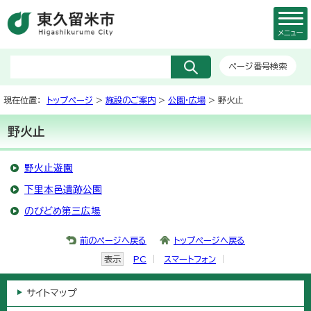
メニュー
ページ番号検索
現在位置：
トップページ
>
施設のご案内
>
公園・広場
> 野火止
野火止
野火止遊園
下里本邑遺跡公園
のびどめ第三広場
前のページへ戻る
トップページへ戻る
表示
PC
スマートフォン
サイトマップ