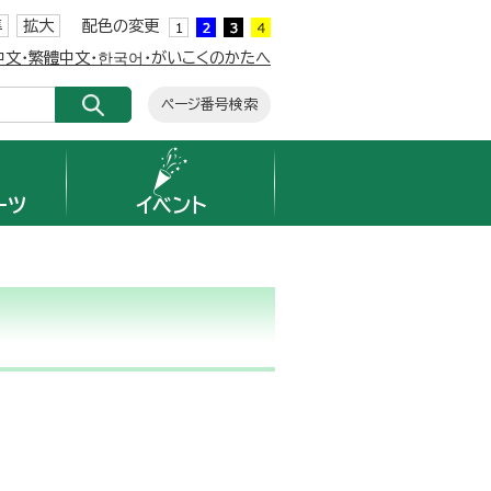
準
拡大
配色の変更
簡体中文・繁體中文・한국어・がいこくのかたへ
ページ番号検索
ーツ
イベント