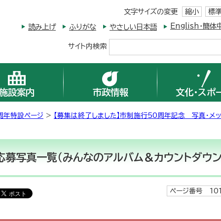
文字サイズの変更
縮小
標
English・
読み上げ
ふりがな
やさしい日本語
サイト内検索
施設案内
市政情報
文化・スポ
周年特設ページ
>
【募集は終了しました】市制施行50周年記念 写真・メ
応募写真一覧（みんなのアルバム＆カウントダウン
ページ番号 101