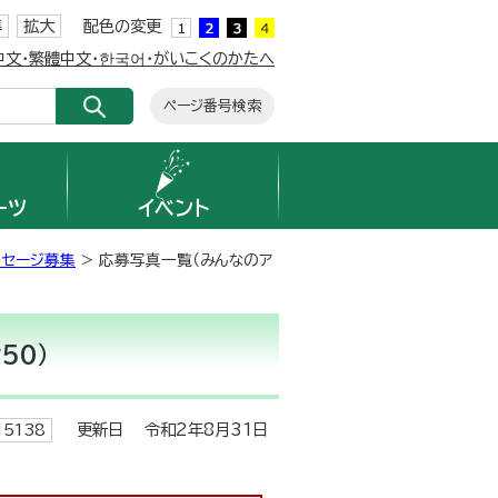
準
拡大
配色の変更
簡体中文・繁體中文・한국어・がいこくのかたへ
ページ番号検索
ーツ
イベント
ッセージ募集
> 応募写真一覧（みんなのア
50）
更新日 令和2年8月31日
5138