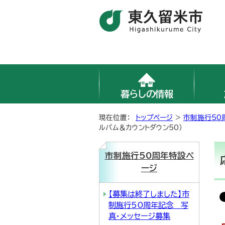
暮らしの情報
現在位置：
トップページ
>
市制施行50
ルバム＆カウントダウン50）
市制施行50周年特設ペ
ージ
【募集は終了しました】市
制施行50周年記念 写
真・メッセージ募集