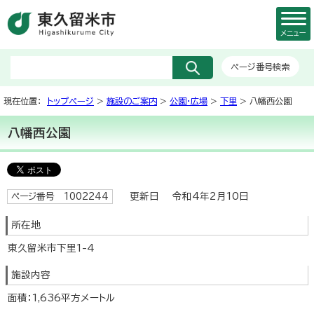
メニュー
ページ番号検索
現在位置：
トップページ
>
施設のご案内
>
公園・広場
>
下里
> 八幡西公園
八幡西公園
更新日 令和4年2月10日
ページ番号 1002244
所在地
東久留米市下里1-4
施設内容
面積：1,636平方メートル