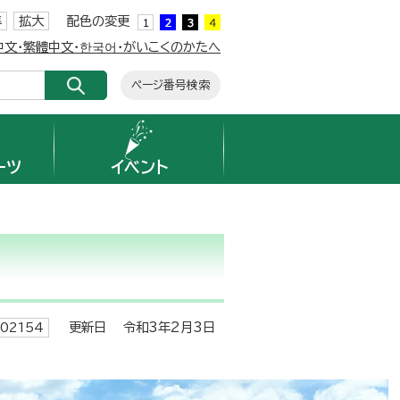
準
拡大
配色の変更
簡体中文・繁體中文・한국어・がいこくのかたへ
ページ番号検索
ーツ
イベント
更新日 令和3年2月3日
02154