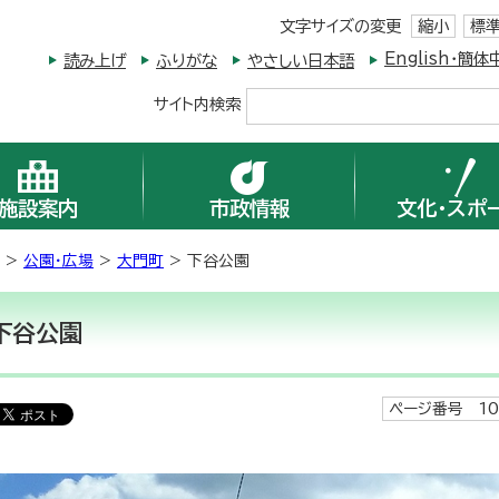
文字サイズの変更
縮小
標
English・
読み上げ
ふりがな
やさしい日本語
サイト内検索
施設案内
市政情報
文化・スポ
>
公園・広場
>
大門町
> 下谷公園
下谷公園
ページ番号 10