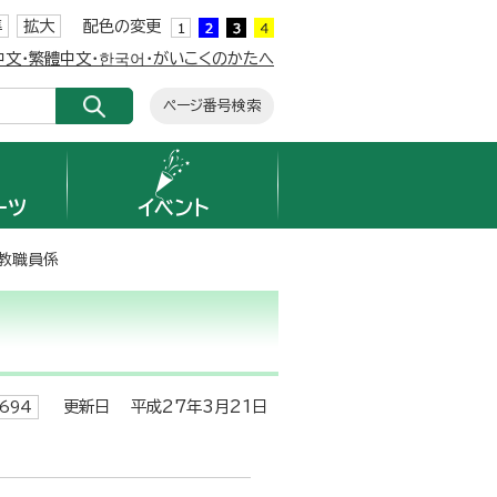
準
拡大
配色の変更
簡体中文・繁體中文・한국어・がいこくのかたへ
ページ番号検索
ーツ
イベント
教職員係
更新日 平成27年3月21日
694