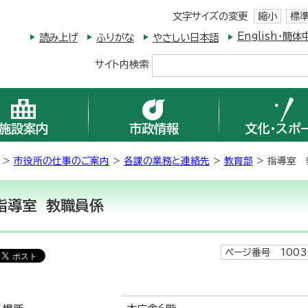
文字サイズの変更
縮小
標
English・
読み上げ
ふりがな
やさしい日本語
サイト内検索
施設案内
市政情報
文化・スポ
>
市役所の仕事のご案内
>
各課の業務と連絡先
>
教育部
> 指導室 
指導室 教職員係
ページ番号 1003