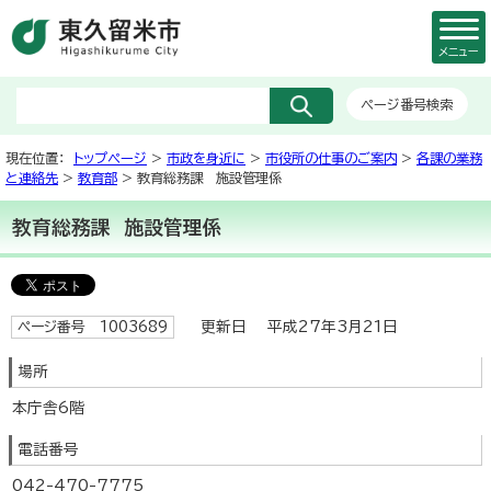
メニュー
ページ番号検索
現在位置：
トップページ
>
市政を身近に
>
市役所の仕事のご案内
>
各課の業務
と連絡先
>
教育部
> 教育総務課 施設管理係
教育総務課 施設管理係
更新日 平成27年3月21日
ページ番号 1003689
場所
本庁舎6階
電話番号
042-470-7775