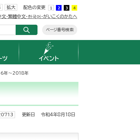
準
拡大
配色の変更
簡体中文・繁體中文・한국어・がいこくのかたへ
ページ番号検索
ーツ
イベント
16年～2018年
更新日 令和4年8月18日
0713