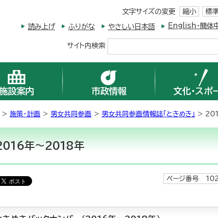
文字サイズの変更
縮小
標
English・
読み上げ
ふりがな
やさしい日本語
サイト内検索
施設案内
市政情報
文化・スポ
>
施策・計画
>
男女共同参画
>
男女共同参画情報誌「ときめき」
> 20
2016年～2018年
ページ番号 102