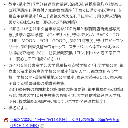
教室・講座等（7面）（普通救命講習、沿線3市連携事業「パパが楽し
む料理講座」、保育付き家庭教育講座「子育てに活かす心理学」、市
民自主企画講座「今こそ道徳の教えを孔子に学ぶ」、東久留米消防
署からのお知らせ 夏の火災予防対策）
お知らせ（6面）（東久留米駅開駅100周年と駅前商店街発展写真
展、多摩六都科学館 ボン・デナイトプラネタリウム「BACK TO
THE MOON FOR GOOD」、第211回市民プラザロビーコン
サート、第2回東久留米フォークフェスティバル、シネマdeおしゃべ
り、防災で地域づくり 防災情報交換サロン、困ったときの窓口で
す 安心してご相談ください）
ガイド（6面）（東京学芸大学附属特別支援学校27年度学校公開、都
立東久留米総合高等学校公開講座「簿記入門」、都立立川ろう学
校 学校公開・道徳授業地区公開講座、東京大茶会2015、東京都
子育て支援員研修の受講者募集、
28年歌会始のお題および詠進歌の詠進要領、都主税局からのお知
らせ、放送大学10月生募集のお知らせ、大学通信教育合同入学説
明会、複式簿記の講習会、知っていますか？建退共制度）
榛名だより
平成27年8月1日号（第1148号） くらしの情報 8面から6面
（PDF 1.4 MB）