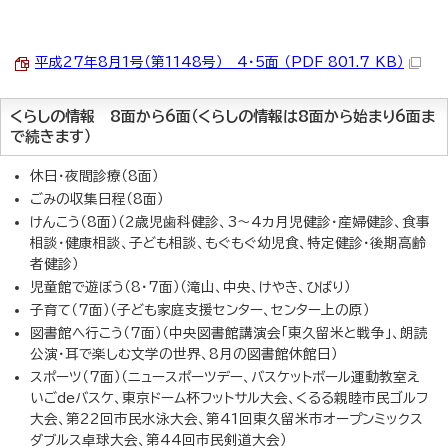
平成27年8月1号（第1148号） 4・5面 （PDF 801.7 KB）
くらしの情報 8面から6面（くらしの情報は8面から始まり6面ま
で続きます）
休日・夜間診療（8面）
ごみの収集日程（8面）
けんこう（8面）（2歳児歯科健診、3～4カ月児健診・産婦健診、食事
相談・健康相談、子ども相談、もぐもぐ幼児食、特定健診・後期高齢
者健診）
児童館で遊ぼう（8・7面）（滝山、中央、けやき、ひばり）
子育て（7面）（子ども家庭支援センター、センター上の原）
図書館へ行こう（7面）（中央図書館講演会「東久留米と戦争」、朗読
公演・耳で楽しむ文学の世界、8月の図書館休館日）
スポーツ（7面）（ニュースポーツデー、バスケットボール運動教室え
いごdeバスケ、東京ドーム杯フットサル大会、くるる親睦市民ゴルフ
大会、第22回市民水泳大会、第41回東久留米市オープンミックス
ダブルス卓球大会、第44回市民剣道大会）